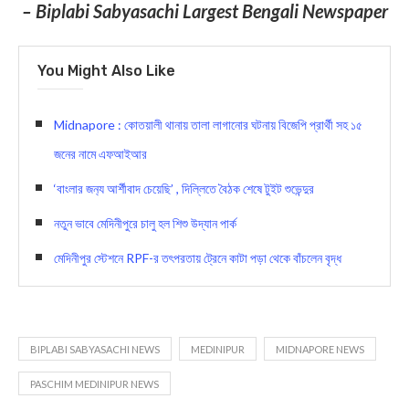
– Biplabi Sabyasachi Largest Bengali Newspaper
You Might Also Like
Midnapore : কোতয়ালী থানায় তালা লাগানোর ঘটনায় বিজেপি প্রার্থী সহ ১৫
জনের নামে এফআইআর
‘বাংলার জন‍্য আর্শীবাদ চেয়েছি’ , দিল্লিতে বৈঠক শেষে টুইট শুভেন্দুর
নতুন ভাবে মেদিনীপুরে চালু হল শিশু উদ্যান পার্ক
মেদিনীপুর স্টেশনে RPF-র তৎপরতায় ট্রেনে কাটা পড়া থেকে বাঁচলেন বৃদ্ধ
BIPLABI SABYASACHI NEWS
MEDINIPUR
MIDNAPORE NEWS
PASCHIM MEDINIPUR NEWS