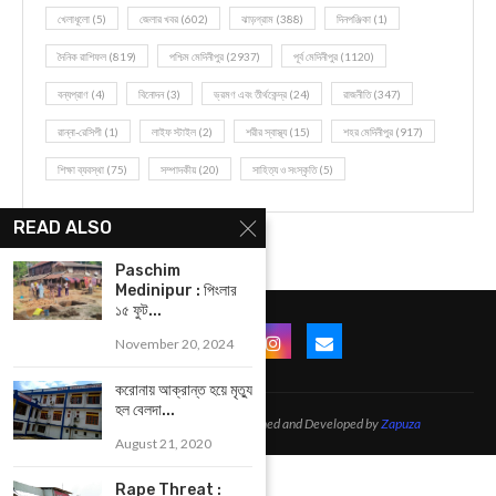
খেলাধূলো
(5)
জেলার খবর
(602)
ঝাড়গ্রাম
(388)
দিনপঞ্জিকা
(1)
দৈনিক রাশিফল
(819)
পশ্চিম মেদিনীপুর
(2937)
পূর্ব মেদিনীপুর
(1120)
বন্যপ্রাণ
(4)
বিনোদন
(3)
ভ্রমণ এবং তীর্থকেন্দ্র
(24)
রাজনীতি
(347)
রান্না-রেসিপী
(1)
লাইফ স্টাইল
(2)
শরীর স্বাস্থ্য
(15)
শহর মেদিনীপুর
(917)
শিক্ষা ব্যবস্থা
(75)
সম্পাদকীয়
(20)
সাহিত্য ও সংস্কৃতি
(5)
READ ALSO
Paschim
Medinipur : পিংলার
১৫ ফুট...
November 20, 2024
করোনায় আক্রান্ত হয়ে মৃত্যু
হল বেলদা...
@2021 - All Right Reserved. Designed and Developed by
Zapuza
August 21, 2020
Rape Threat :