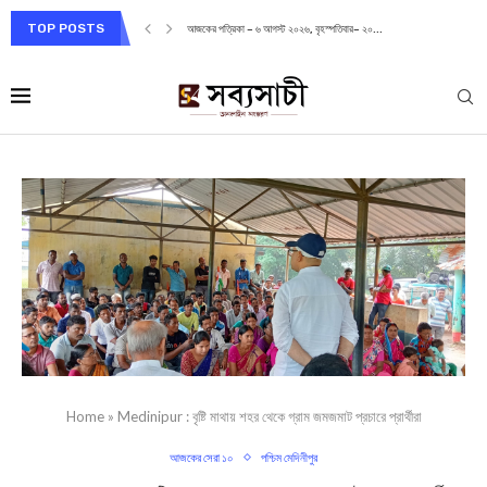
TOP POSTS
আজকের পত্রিকা – ৬ আগস্ট ২০২৬, বৃহস্পতিবার– ২০...
Home
»
Medinipur : বৃষ্টি মাথায় শহর থেকে গ্রাম জমজমাট প্রচারে প্রার্থীরা
আজকের সেরা ১০
পশ্চিম মেদিনীপুর