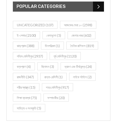
POPULAR CATEGORIES
UNCATEGORIZED
(107)
আজকের সেরা ১০
(2598)
ই-পেপার
(2100)
খেলাধূলো
(5)
জেলার খবর
(602)
ঝাড়গ্রাম
(388)
দিনপঞ্জিকা
(1)
দৈনিক রাশিফল
(819)
পশ্চিম মেদিনীপুর
(2937)
পূর্ব মেদিনীপুর
(1120)
বন্যপ্রাণ
(4)
বিনোদন
(3)
ভ্রমণ এবং তীর্থকেন্দ্র
(24)
রাজনীতি
(347)
রান্না-রেসিপী
(1)
লাইফ স্টাইল
(2)
শরীর স্বাস্থ্য
(15)
শহর মেদিনীপুর
(917)
শিক্ষা ব্যবস্থা
(75)
সম্পাদকীয়
(20)
সাহিত্য ও সংস্কৃতি
(5)