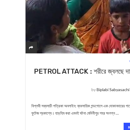
PETROL ATTACK : শরীরে জ্বলছে দাউ দা
by
Biplabi Sabyasachi
বিপ্লবী সব্যসাচী পত্রিকা অনলাইন: ব্যবসায়িক গন্ডগোলে এক দোকানদারের গায
ফুটেজ প্রকাশ্যে। হাড়হিম করা এমনই ঘটনা মেদিনীপুর শহর সংলগ্ন …