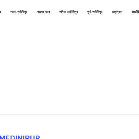
র
শহর মেদিনীপুর
জেলার খবর
পশ্চিম মেদিনীপুর
পূর্ব মেদিনীপুর
ঝাড়গ্রাম
রাজনী
MEDINIPUR