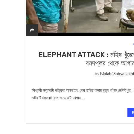
ELEPHANT ATTACK : মহিষ খুঁজতে গিয়ে
বনদপ্তর থেকে আগাম 
by
Biplabi Sabyasach
বিপ্লবী সব্যসাচী পত্রিকা অনলাইন: ফের হাতির হানায় মৃত্যু পশ্চিম মেদিনীপু
ঘটনাটি মঙ্গলবার রাত সাড়ে ন’টা নাগাদ …