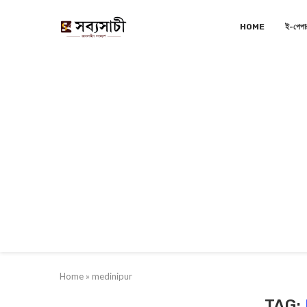
HOME
ই-পেপা
Home
»
medinipur
TAG: