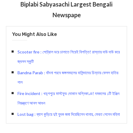
Biplabi Sabyasachi Largest Bengali
Newspape
You Might Also Like
Scooter fire : পেট্রোল ভরে চালাতে গিয়েই বিপত্তি! রাস্তায় দাউ দাউ করে
জ্বলল স্কুটি
Bandna Parab : বাঁদনা পরবে জঙ্গলমহলের বাসিন্দাদের চিন্তায় ফেলল হাতির
পাল
Fire incident : খড়্গপুরে ফাস্টফুড দোকান অগ্নিকাণ্ড! দমকলের ১টি ইঞ্জিন
নিয়ন্ত্রণে আনল আগুন
Lost bag : ব্যাগ কুড়িয়ে দুই যুবক জমা দিয়েছিলেন থানায়, ফেরত পেলেন মহিলা