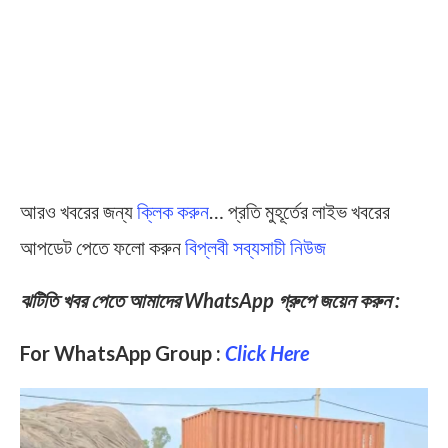
আরও খবরের জন্য
ক্লিক করুন
… প্রতি মুহূর্তের লাইভ খবরের
আপডেট পেতে ফলো করুন
বিপ্লবী সব্যসাচী নিউজ
ঝটিতি খবর পেতে আমাদের WhatsApp গ্রুপে জয়েন করুন :
For WhatsApp Group :
Click Here