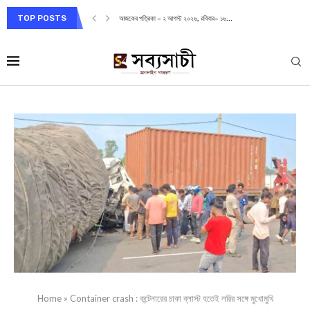
TOP POSTS
আজকের পত্রিকা – ২ আগস্ট ২০২৬, রবিবার– ১৬...
Home
»
Container crash : কন্টেনারের চাকা ব্লাস্ট হতেই লরির সঙ্গে মুখোমুখি