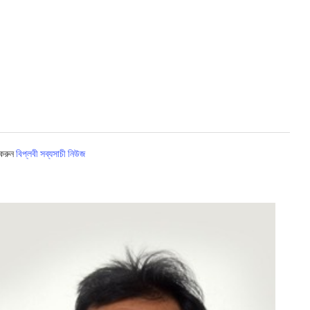
 করুন
বিপ্লবী সব্যসাচী নিউজ