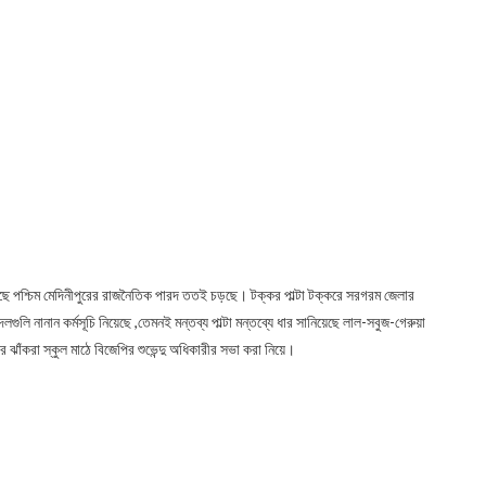
 পশ্চিম মেদিনীপুরের রাজনৈতিক পারদ ততই চড়ছে। টক্কর পাল্টা টক্করে সরগরম জেলার
 নানান কর্মসূচি নিয়েছে ,তেমনই মন্তব্য পাল্টা মন্তব্যে ধার সানিয়েছে লাল-সবুজ-গেরুয়া
 ঝাঁকরা স্কুল মাঠে বিজেপির শুভেন্দু অধিকারীর সভা করা নিয়ে।