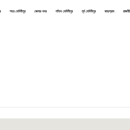
র
শহর মেদিনীপুর
জেলার খবর
পশ্চিম মেদিনীপুর
পূর্ব মেদিনীপুর
ঝাড়গ্রাম
রাজনী