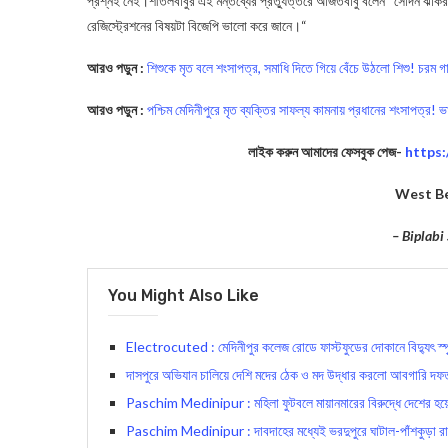
প্রশ্নই নেই।শীতলবাবুর এই মন্তব্যের প্রত্যুত্তরে অজিতবাবু বলেন “সেদিন ঝা
রেজিস্ট্রেশনের বিষয়টা বিজেপি ভালো করে জানে।“
আরও পড়ুন :
শিশুকে মৃত বলে শংসাপত্র, সমাধি দিতে গিয়ে বেঁচে উঠলো শিশু! চরম
আরও পড়ুন :
পশ্চিম মেদিনীপুরে মৃত ব্যক্তির সাফল্য কামনায় প্রধানের শংসাপত্র! 
লাইক করুন আমাদের ফেসবুক পেজ-
https
West Be
– Biplabi
You Might Also Like
Electrocuted : মেদিনীপুর কলেজ রোডে ফাস্টফুডের দোকানে বিদ্যুৎ স্পৃষ
দাসপুরে অভিযান চালিয়ে দেশি মদের ঠেক ও মদ উদ্ধার করলো আবগারি দফ
Paschim Medinipur : মহিলা ফুটবলে মায়ানমারের বিরুদ্ধে দেশের হয়
Paschim Medinipur : দাবদাহের মধ্যেই ভরদুপুরে ঘাটাল-পাঁশকুড়া রাস