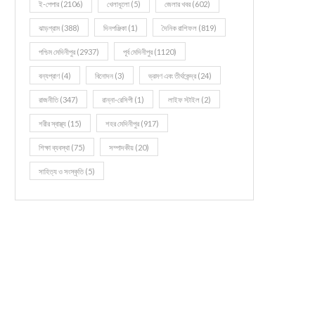
ই-পেপার
(2106)
খেলাধূলো
(5)
জেলার খবর
(602)
ঝাড়গ্রাম
(388)
দিনপঞ্জিকা
(1)
দৈনিক রাশিফল
(819)
পশ্চিম মেদিনীপুর
(2937)
পূর্ব মেদিনীপুর
(1120)
বন্যপ্রাণ
(4)
বিনোদন
(3)
ভ্রমণ এবং তীর্থকেন্দ্র
(24)
রাজনীতি
(347)
রান্না-রেসিপী
(1)
লাইফ স্টাইল
(2)
শরীর স্বাস্থ্য
(15)
শহর মেদিনীপুর
(917)
শিক্ষা ব্যবস্থা
(75)
সম্পাদকীয়
(20)
সাহিত্য ও সংস্কৃতি
(5)