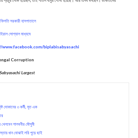
ঁকরায় প্রচুর লোক হয়েছিল, তাই শীতল বাবুর গোঁসা হয়েছে। আর এসব বলছেন। ডাকাতদের
 গাফিলতি সরকারী হাসপাতালে
ভাইরাল সোশ্যাল মাধ্যমে
://www.facebook.com/biplabisabyasachi
ngal Corruption
 Sabyasachi Largest
্ট দোকানের ৩ কর্মী, মৃত এক
তর
ে খেলবেন শালবনীর মৌসুমী
্তায় ধান বোঝাই লরি পুড়ে ছাই