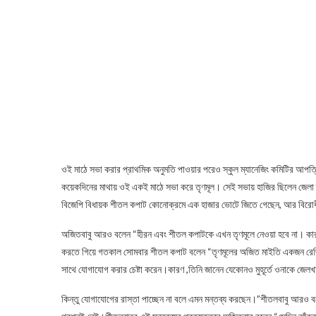
ওই মাঠে সভা করার প্রাথমিক অনুমতি পাওয়ার পরেও স্কুল ম্যানেজিং কমিটির আপত্
কয়েকদিনের মাথায় ওই একই মাঠে সভা করে তৃণমূল। সেই সভায় হাজির ছিলেন জেলা ত
বিজেপি বিধায়ক শীতল কপাট কোনোক্রমে এক হাজার ভোটে জিতে গেছেন, আর বিরোধী 
অজিতবাবু আরও বলেন “হীরন এবং শীতল কপাটকে এখন তৃণমূলে নেওয়া হবে না। কারন 
করতে গিয়ে গতকাল সোমবার শীতল কপাট বলেন “তৃণমূলের অজিত মাইতি একজন রেজিষ্টার
সাথে যোগাযোগ করার চেষ্টা করেন।কারণ ,তিনি জানেন যেকোনও মুহূর্তে ওনাকে জেল
কিন্তু যোগাযোগের রাস্তা পাচ্ছেন না বলে এমন মন্তব্য করছেন।”শীতলবাবু আরও