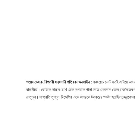
ওয়েব ডেস্ক, বিপ্লবী সব্যসাচী পত্রিকা অনলাইন :
পঞ্চায়েত ভোট যতই এগিয়ে আসছে
রাজনীতি। ভোটকে সামনে রেখে একে অপরকে পাঙ্গা দিতে একদিকে যেমন রাজনৈতিক দলগুলি
নেতৃত্ব। সম্প্রতি তৃণমূল-বিজেপির একে অপরকে টক্করের শুরুটা হয়েছিল চন্দ্রকোনার