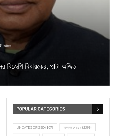
্টা অজিত
িজেপি বিধায়কের, পাল্টা অজিত
POPULAR CATEGORIES
UNCATEGORIZED
(107)
আজকের সেরা ১০
(2598)