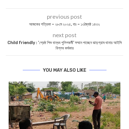
previous post
আজকের পত্রিকা – ২৮মে ২০২৫, বাঃ – ১৩জ্যৈষ্ঠ ১৪৩২
next post
Child friendly : ‘শ্রেষ্ঠ শিশু বান্ধব পুলিশকর্মী’ সম্মান পাচ্ছেন ঝাড়গ্রাম থানার আইসি
বিপ্লব কর্মকার
YOU MAY ALSO LIKE