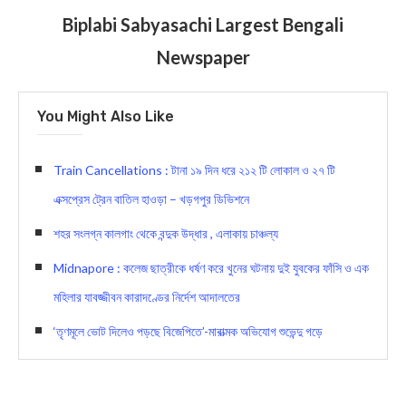
Biplabi Sabyasachi Largest Bengali
Newspaper
You Might Also Like
Train Cancellations : টানা ১৯ দিন ধরে ২১২ টি লোকাল ও ২৭ টি
এক্সপ্রেস ট্রেন বাতিল হাওড়া – খড়গপুর ডিভিশনে
শহর সংলগ্ন কালগাং থেকে বন্দুক উদ্ধার , এলাকায় চাঞ্চল্য
Midnapore : কলেজ ছাত্রীকে ধর্ষণ করে খুনের ঘটনায় দুই যুবকের ফাঁসি ও এক
মহিলার যাবজ্জীবন কারাদণ্ডের নির্দেশ আদালতের
‘তৃণমূলে ভোট দিলেও পড়ছে বিজেপিতে’-মারাত্মক অভিযোগ শুভেন্দু গড়ে