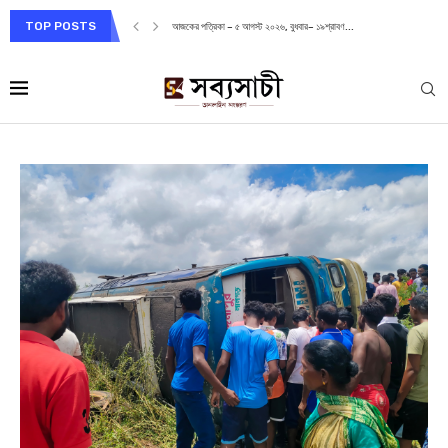
TOP POSTS
আজকের পত্রিকা – ৫ আগস্ট ২০২৬, বুধবার– ১৯শ্রাবণ...