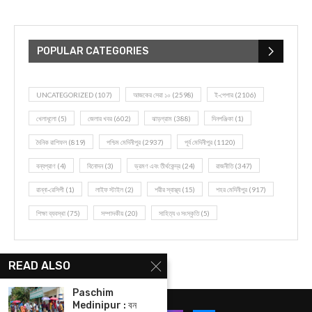
POPULAR CATEGORIES
UNCATEGORIZED
(107)
আজকের সেরা ১০
(2598)
ই-পেপার
(2106)
খেলাধূলো
(5)
জেলার খবর
(602)
ঝাড়গ্রাম
(388)
দিনপঞ্জিকা
(1)
দৈনিক রাশিফল
(819)
পশ্চিম মেদিনীপুর
(2937)
পূর্ব মেদিনীপুর
(1120)
বন্যপ্রাণ
(4)
বিনোদন
(3)
ভ্রমণ এবং তীর্থকেন্দ্র
(24)
রাজনীতি
(347)
রান্না-রেসিপী
(1)
লাইফ স্টাইল
(2)
শরীর স্বাস্থ্য
(15)
শহর মেদিনীপুর
(917)
শিক্ষা ব্যবস্থা
(75)
সম্পাদকীয়
(20)
সাহিত্য ও সংস্কৃতি
(5)
READ ALSO
Paschim
Medinipur : বন