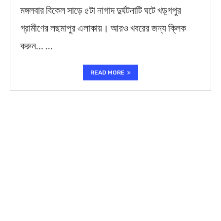
মঙ্গলবার বিকেল সাড়ে ৫টা নাগাদ দুর্ঘটনাটি ঘটে খড়্গপুর
গ্রামীণের লছমাপুর এলাকায়। আরও খবরের জন্য ক্লিক
করুন… …
READ MORE