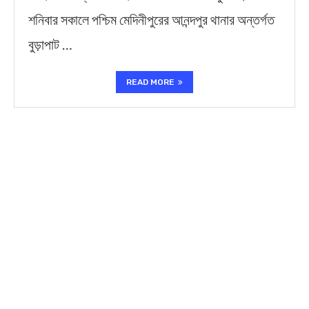
শনিবার সকালে পশ্চিম মেদিনীপুরের আনন্দপুর থানার অন্তর্গত
বুড়াপাট …
READ MORE