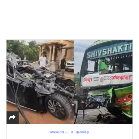
আজকের সেরা ১০
পূর্ব মেদিনীপুর