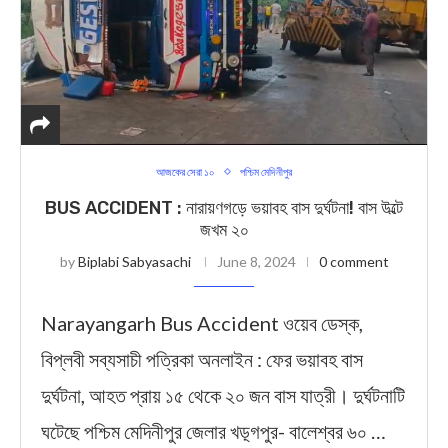
আজকের সেরা ১০
পশ্চিম মেদিনীপুর
BUS ACCIDENT : নারায়ণগড়ে ভয়াবহ বাস দুর্ঘটনা! বাস উল্টে
জখম ২০
by
Biplabi Sabyasachi
June 8, 2024
0 comment
Narayangarh Bus Accident ওয়েব ডেস্ক,
বিপ্লবী সব্যসাচী পত্রিকা অনলাইন : ফের ভয়াবহ বাস
দুর্ঘটনা, আহত প্রায় ১৫ থেকে ২০ জন বাস যাত্রী। দুর্ঘটনাটি
ঘটেছে পশ্চিম মেদিনীপুর জেলার খড়্গপুর- বালেশ্বর ৬০ …