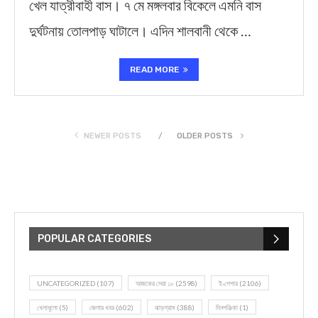
খেল যাত্রীবাহী বাস। ৭ মে মঙ্গলবার বিকেলে এমনি বাস
দুর্ঘটনায় তোলপাড় ঘাটালে। এদিন শালবানী থেকে …
READ MORE
NEWER POSTS
OLDER POSTS
POPULAR CATEGORIES
UNCATEGORIZED
(107)
আজকের সেরা ১০
(2598)
ই-পেপার
(2106)
খেলাধূলো
(5)
জেলার খবর
(602)
ঝাড়গ্রাম
(388)
দিনপঞ্জিকা
(1)