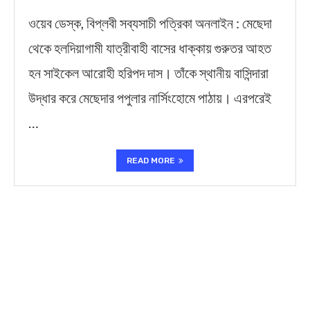
ওয়েব ডেস্ক, বিপ্লবী সব্যসাচী পত্রিকা অনলাইন : মেছেদা
থেকে হলদিয়াগামী যাত্রীবাহী বাসের ধাক্কায় গুরুতর আহত
হন সাইকেল আরোহী হরিপদ দাস। তাঁকে স্থানীয় বাসিন্দারা
উদ্ধার করে মেছেদার পপুলার নার্সিংহোমে পাঠায়। এরপরেই
…
READ MORE