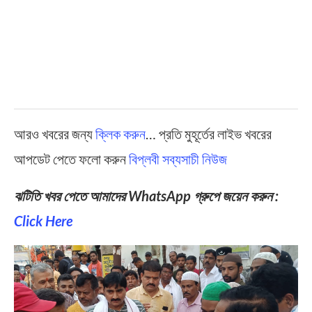
আরও খবরের জন্য
ক্লিক করুন
… প্রতি মুহূর্তের লাইভ খবরের
আপডেট পেতে ফলো করুন
বিপ্লবী সব্যসাচী নিউজ
ঝটিতি খবর পেতে আমাদের WhatsApp গ্রুপে জয়েন করুন :
Click Here