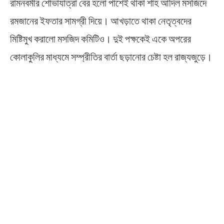
রামনবমীর শোভাযাত্রা বের হলো পাশেই থাকা শাহ আদিল মসজিদে
রমজানের ইফতার সামগ্রী দিয়ে। আখড়াতে থাকা নেতৃত্বদের
মিষ্টিমুখ করালো মসজিদ কমিটিও। দুই পক্ষকেই একে অপরের
কোলাকুলির মাধ্যমে সম্প্রীতির বার্তা ছড়ানোর চেষ্টা হল রাজ্যজুড়ে।