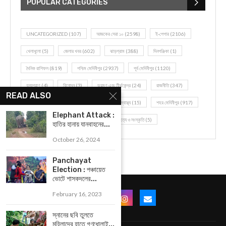
POPULAR CATEGORIES
UNCATEGORIZED
(107)
আজকের সেরা ১০
(2598)
ই-পেপার
(2106)
খেলাধূলো
(5)
জেলার খবর
(602)
ঝাড়গ্রাম
(388)
দিনপঞ্জিকা
(1)
দৈনিক রাশিফল
(819)
পশ্চিম মেদিনীপুর
(2937)
পূর্ব মেদিনীপুর
(1120)
বন্যপ্রাণ
(4)
বিনোদন
(3)
ভ্রমণ এবং তীর্থকেন্দ্র
(24)
রাজনীতি
(347)
READ ALSO
রান্না-রেসিপী
(1)
লাইফ স্টাইল
(2)
শরীর স্বাস্থ্য
(15)
শহর মেদিনীপুর
(917)
Elephant Attack :
শিক্ষা ব্যবস্থা
(75)
সম্পাদকীয়
(20)
সাহিত্য ও সংস্কৃতি
(5)
হাতির হানায় যানবাহনের...
October 26, 2024
Panchayat
Election : পঞ্চায়েত
ভোটে শাসকদলের...
February 16, 2023
স্নানের ছবি তুলতে
মহিলাদের হাতে গণধোলাই...