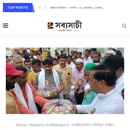
TOP POSTS
আজকের পত্রিকা – ৭ আগস্ট ২০২৬, শুক্রবার– ২১শ্রাবণ...
Home
»
Harmony in Midnapore : সম্প্রীতির নির্দশন মেদিনীপুর! মসজিদে