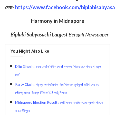
পেজ-
https://www.facebook.com/biplabisabyasa
Harmony in Midnapore
– Biplabi Sabyasachi Largest
Bengali Newspaper
You Might Also Like
Dilip Ghosh : ফের বেফাঁস দিলীপ ঘোষ! বললেন “প্রয়োজনে গলায় পা তুলে
দেব”
Party Clash : শ্রদ্ধা জ্ঞাপন মিছিল ঘিরে বিভাজন তৃণমূলে! মর্যাদা ফেরাতে
পৌরপ্রধানের বিরুদ্ধে দিদিকে চিঠি কাউন্সিলরের
Midnapore Election Result : ভোট বাক্সে আরজি করের প্রভাব পড়লো
না মেদিনীপুরে