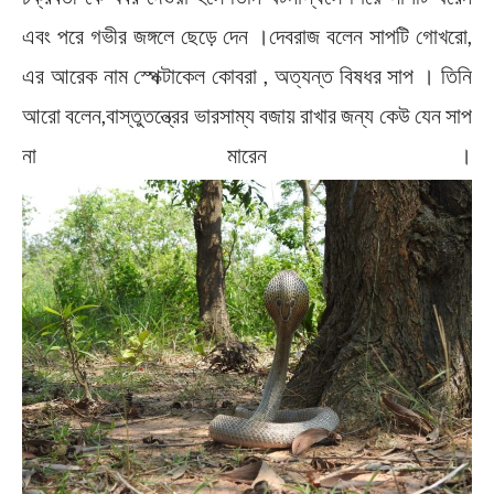
এবং পরে গভীর জঙ্গলে ছেড়ে দেন ।দেবরাজ বলেন সাপটি গোখরো,
এর আরেক নাম স্পেক্টাকেল কোবরা , অত্যন্ত বিষধর সাপ । তিনি
আরো বলেন,বাস্তুতন্ত্রের ভারসাম্য বজায় রাখার জন্য কেউ যেন সাপ
না মারেন ।