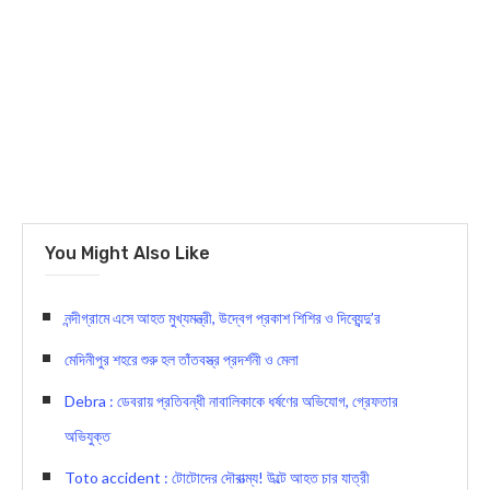
You Might Also Like
নন্দীগ্রামে এসে আহত মুখ্যমন্ত্রী, উদ্বেগ প্রকাশ শিশির ও দিব্যেন্দু’র
মেদিনীপুর শহরে শুরু হল তাঁতবস্ত্র প্রদর্শনী ও মেলা
Debra : ডেবরায় প্রতিবন্ধী নাবালিকাকে ধর্ষণের অভিযোগ, গ্রেফতার
অভিযুক্ত
Toto accident : টোটোদের দৌরাত্ম্য! উল্টে আহত চার যাত্রী