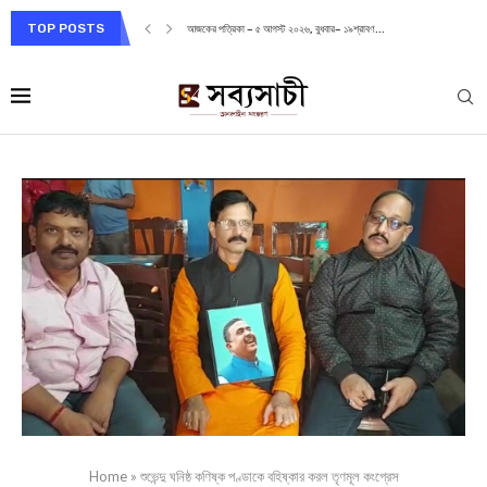
TOP POSTS
আজকের পত্রিকা – ৫ আগস্ট ২০২৬, বুধবার– ১৯শ্রাবণ...
Home
»
শুভেন্দু ঘনিষ্ঠ কণিষ্ক পণ্ডাকে বহিষ্কার করল তৃণমূল কংগ্রেস