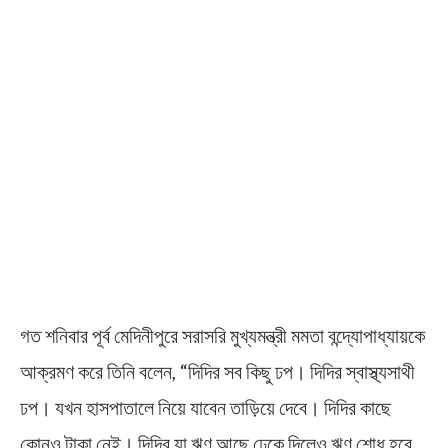
গত শনিবার পূর্ব মেদিনীপুরে সরাসরি মুখ্যমন্ত্রী মমতা বন্দ্যোপাধ্যায়কে
আক্রমণ করে তিনি বলেন, “দিদির সব কিছু ঢপ। দিদির স্বাস্থ্যসাথী
ঢপ। যখন হাসপাতালে নিয়ে যাবেন তাড়িয়ে দেবে। দিদির কাছে
কোনও টাকা নেই। দিদির যা ঋণ আছে ঢেকে দিলেও ঋণ শোধ হবে