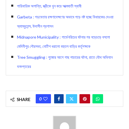
পারিবারিক অশান্তি, স্ত্রীকে খুন করে আত্মঘাতী স্বামী
Garbeta : গড়বেতায় রক্ষণাবেক্ষণের অভাবে পড়ে নষ্ট হচ্ছে বিধায়কের দেওয়া
অ্যাম্বুলেন্স, উদাসীন প্রশাসন
Midnapore Municipality : গার্ডেনরিচের ঘটনার পর নড়েচড়ে বসলো
মেদিনীপুর পৌরসভা, নোটিশ ধরালো বহুতল বাড়ির কর্তৃপক্ষকে
Tree Smuggling : পুজোর আগে গাছ পাচারের ঘটনা, রাতে যৌথ অভিযান
বনদপ্তরের
0
SHARE