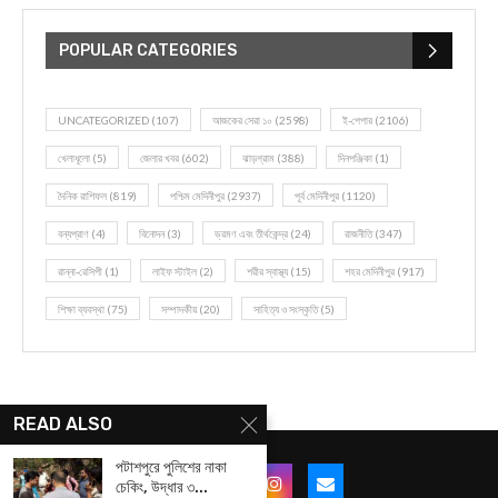
POPULAR CATEGORIES
UNCATEGORIZED
(107)
আজকের সেরা ১০
(2598)
ই-পেপার
(2106)
খেলাধূলো
(5)
জেলার খবর
(602)
ঝাড়গ্রাম
(388)
দিনপঞ্জিকা
(1)
দৈনিক রাশিফল
(819)
পশ্চিম মেদিনীপুর
(2937)
পূর্ব মেদিনীপুর
(1120)
বন্যপ্রাণ
(4)
বিনোদন
(3)
ভ্রমণ এবং তীর্থকেন্দ্র
(24)
রাজনীতি
(347)
রান্না-রেসিপী
(1)
লাইফ স্টাইল
(2)
শরীর স্বাস্থ্য
(15)
শহর মেদিনীপুর
(917)
শিক্ষা ব্যবস্থা
(75)
সম্পাদকীয়
(20)
সাহিত্য ও সংস্কৃতি
(5)
READ ALSO
পটাশপুরে পুলিশের নাকা
চেকিং, উদ্ধার ৩...