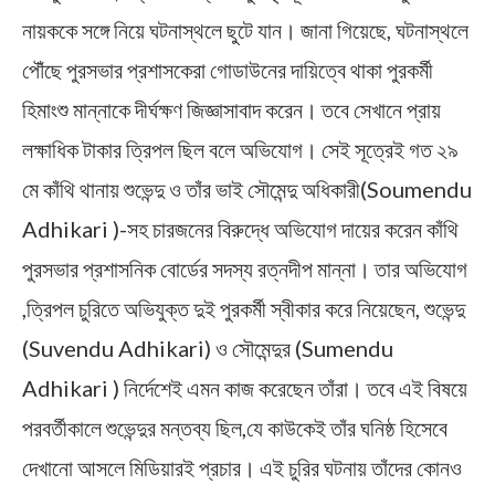
নায়ককে সঙ্গে নিয়ে ঘটনাস্থলে ছুটে যান। জানা গিয়েছে, ঘটনাস্থলে
পৌঁছে পুরসভার প্রশাসকেরা গোডাউনের দায়িত্বে থাকা পুরকর্মী
হিমাংশু মান্নাকে দীর্ঘক্ষণ জিজ্ঞাসাবাদ করেন। তবে সেখানে প্রায়
লক্ষাধিক টাকার ত্রিপল ছিল বলে অভিযোগ। সেই সূত্রেই গত ২৯
মে কাঁথি থানায় শুভেন্দু ও তাঁর ভাই সৌমেন্দু অধিকারী(Soumendu
Adhikari )-সহ চারজনের বিরুদ্ধে অভিযোগ দায়ের করেন কাঁথি
পুরসভার প্রশাসনিক বোর্ডের সদস্য রত্নদীপ মান্না। তার অভিযোগ
,ত্রিপল চুরিতে অভিযুক্ত দুই পুরকর্মী স্বীকার করে নিয়েছেন, শুভেন্দু
(Suvendu Adhikari) ও সৌমেন্দুর (Sumendu
Adhikari ) নির্দেশেই এমন কাজ করেছেন তাঁরা। তবে এই বিষয়ে
পরবর্তীকালে শুভেন্দুর মন্তব্য ছিল,যে কাউকেই তাঁর ঘনিষ্ঠ হিসেবে
দেখানো আসলে মিডিয়ারই প্রচার। এই চুরির ঘটনায় তাঁদের কোনও