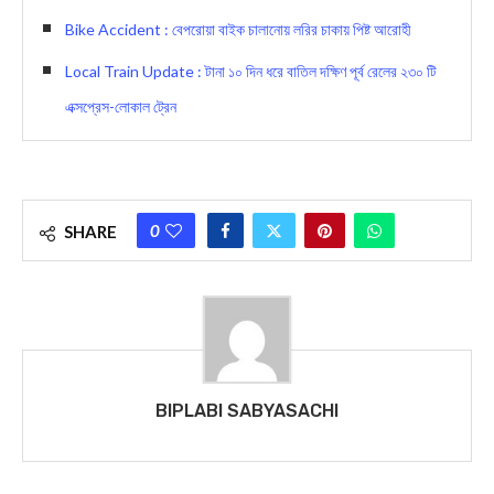
Bike Accident : বেপরোয়া বাইক চালানোয় লরির চাকায় পিষ্ট আরোহী
Local Train Update : টানা ১০ দিন ধরে বাতিল দক্ষিণ পূর্ব রেলের ২৩০ টি
এক্সপ্রেস-লোকাল ট্রেন
0
SHARE
BIPLABI SABYASACHI