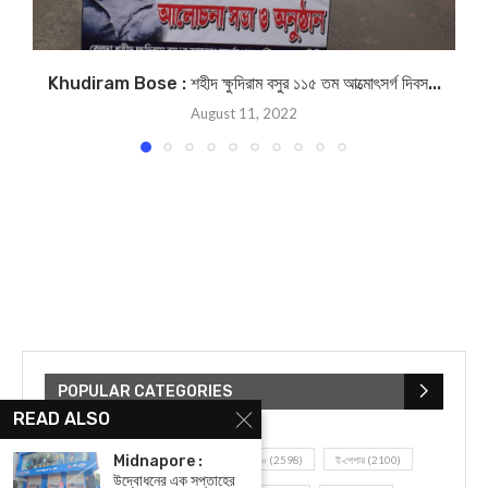
Khudiram Bose : শহীদ ক্ষুদিরাম বসুর ১১৫ তম আত্মোৎসর্গ দিবস...
August 11, 2022
POPULAR CATEGORIES
READ ALSO
Midnapore :
UNCATEGORIZED
(107)
আজকের সেরা ১০
(2598)
ই-পেপার
(2100)
উদ্বোধনের এক সপ্তাহের