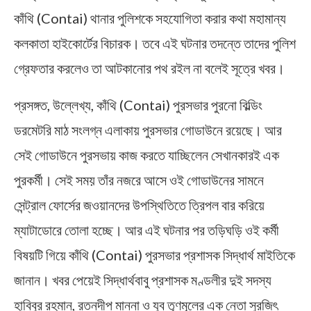
কাঁথি (Contai) থানার পুলিশকে সহযোগিতা করার কথা মহামান্য
কলকাতা হাইকোর্টের বিচারক। তবে এই ঘটনার তদন্তে তাদের পুলিশ
গ্রেফতার করলেও তা আটকানোর পথ রইল না বলেই সূত্রে খবর।
প্রসঙ্গত, উল্লেখ্য, কাঁথি (Contai) পুরসভার পুরনো বিল্ডিং
ডরমেটরি মাঠ সংলগ্ন এলাকায় পুরসভার গোডাউনে রয়েছে। আর
সেই গোডাউনে পুরসভায় কাজ করতে যাচ্ছিলেন সেখানকারই এক
পুরকর্মী। সেই সময় তাঁর নজরে আসে ওই গোডাউনের সামনে
সেন্ট্রাল ফোর্সের জওয়ানদের উপস্থিতিতে ত্রিপল বার করিয়ে
ম্যাটাডোরে তোলা হচ্ছে। আর এই ঘটনার পর তড়িঘড়ি ওই কর্মী
বিষয়টি গিয়ে কাঁথি (Contai) পুরসভার প্রশাসক সিদ্ধার্থ মাইতিকে
জানান। খবর পেয়েই সিদ্ধার্থবাবু প্রশাসক মণ্ডলীর দুই সদস্য
হাবিবুর রহমান, রত্নদীপ মান্না ও যুব তৃণমূলের এক নেতা সুরজিৎ