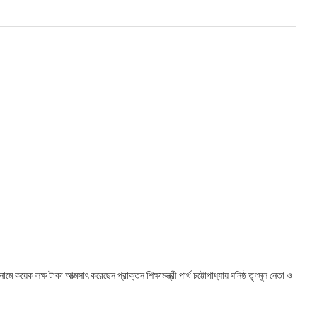
 কয়েক লক্ষ টাকা আত্মসাৎ করেছেন প্রাক্তন শিক্ষামন্ত্রী পার্থ চট্টোপাধ্যায় ঘনিষ্ঠ তৃণমূল নেতা ও