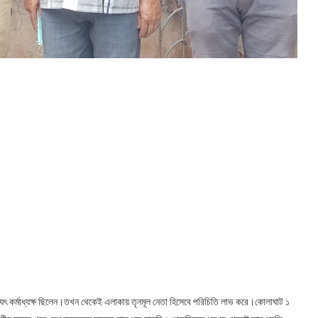
যুৎ কর্মাধ্যক্ষ ছিলেন।তখন থেকেই এলাকায় তৃনমূল নেতা হিসেবে পরিচিতি লাভ করে।কোলাঘাট ১