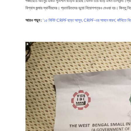
পঞ্চায়েতে অতনুর একটি সুবিশাল বাড়িও রয়েছে।যদিও তার বাড়ি এখন তালাবন্দী।স
বিশ্বাস জন্মায় স্থানীয়দের। প্রতারিতদের ভুয়ো নিয়োগপত্রও দেওয়া হয়। কিন্তু ন
আরও পড়ুন :
‘১৫ মিনিট CRPF ছাড়া আসুন, CRPF-এর সামনে মারব’, কাঁথিতে বিরো
Job Fraud