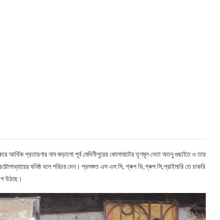
় নাম করে আর্থিক প্রতারণার নাম জড়ালো পূর্ব মেদিনীপুরের কোলাঘাটের তৃণমূল নেতা অতনু গুছাইত ও তার
থ চট্টোপাধ্যায়ের ঘনিষ্ঠ বলে পরিচয় দেন। প্রসঙ্গত এস এস সি, গ্ৰুপ ডি,গ্ৰুপ সি,প্রাইমারি তে চাকরি
যোগ উঠছে।