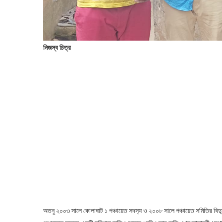
নিজস্ব চিত্র
অতনু ২০০৩ সালে কোলাঘাট ১ পঞ্চায়েত সদস‍্য ও ২০০৮ সালে পঞ্চায়েত সমিতির বিদ্