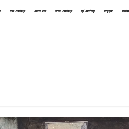
র
শহর মেদিনীপুর
জেলার খবর
পশ্চিম মেদিনীপুর
পূর্ব মেদিনীপুর
ঝাড়গ্রাম
রাজনী