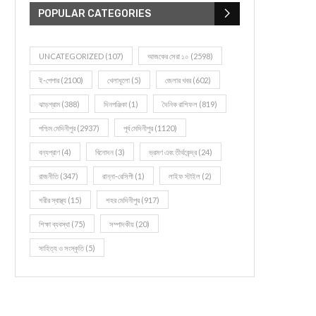
POPULAR CATEGORIES
UNCATEGORIZED
(107)
আজকের সেরা ১০
(2598)
ই-পেপার
(2100)
খেলাধূলো
(5)
জেলার খবর
(602)
ঝাড়গ্রাম
(388)
দিনপঞ্জিকা
(1)
দৈনিক রাশিফল
(819)
পশ্চিম মেদিনীপুর
(2937)
পূর্ব মেদিনীপুর
(1120)
বন্যপ্রাণ
(4)
বিনোদন
(3)
ভ্রমণ এবং তীর্থকেন্দ্র
(24)
রাজনীতি
(347)
রান্না-রেসিপী
(1)
লাইফ স্টাইল
(2)
শরীর স্বাস্থ্য
(15)
শহর মেদিনীপুর
(917)
শিক্ষা ব্যবস্থা
(75)
সম্পাদকীয়
(20)
সাহিত্য ও সংস্কৃতি
(5)