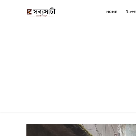
HOME
ই-পেপা