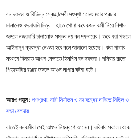
বন দফতর ও বিভিন্ন স্বেচ্ছাসেবী সংস্থা সচেতনতার প্রচার
চালালেও বদলায়নি চিত্র। হাতে গোনা কয়েকজন কর্মী নিয়ে বিশাল
জঙ্গলে নজরদারি চালানোও সম্ভব নয় বন দফতরের। তবে ধরা পড়লে
আইনানুগ ব্যবস্থা নেওয়া হবে বলে জানানো হয়েছে। ঝরা পাতার
মরশুমে দিনরাত আগুন নেভাতে হিমশিম বন দফতর। শনিবার রাতে
পিড়াকাটার রঞ্জার জঙ্গলে আগুন লাগার ঘটনা ঘটে।
Fire in Forest
আরও পড়ুন :
পণপ্রথা, নারী নির্যাতন ও মদ বন্ধের দাবিতে মিছিল ও
সভা বেলদায়
রাতেই বনকর্মীরা সেই আগুন নিয়ন্ত্রণে আনেন। রবিবার সকাল থেকে
চাঁদড়ার আমাঝর্ণা ও মৌপালের বালিজুড়ি, বুড়িশোলের জঙ্গলে কেউ বা