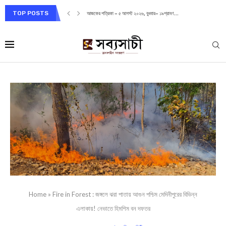
TOP POSTS
আজকের পত্রিকা – ৫ আগস্ট ২০২৬, বুধবার– ১৯শ্রাবণ...
Home
»
Fire in Forest : জঙ্গলে ঝরা পাতায় আগুন পশ্চিম মেদিনীপুরের বিভিন্ন
এলাকায়! নেভাতে হিমশিম বন দফতর