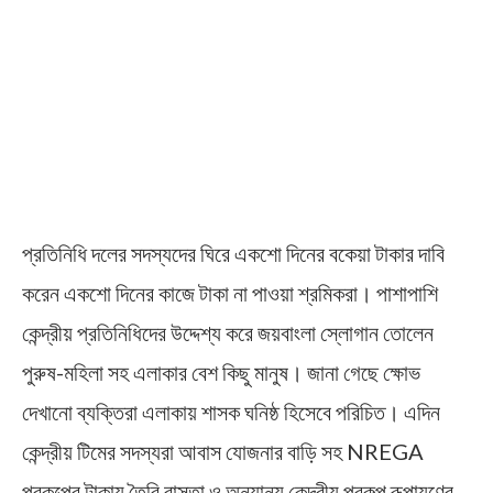
প্রতিনিধি দলের সদস্যদের ঘিরে একশো দিনের বকেয়া টাকার দাবি
করেন একশো দিনের কাজে টাকা না পাওয়া শ্রমিকরা। পাশাপাশি
কেন্দ্রীয় প্রতিনিধিদের উদ্দেশ্য করে জয়বাংলা স্লোগান তোলেন
পুরুষ-মহিলা সহ এলাকার বেশ কিছু মানুষ। জানা গেছে ক্ষোভ
দেখানো ব্যক্তিরা এলাকায় শাসক ঘনিষ্ঠ হিসেবে পরিচিত। এদিন
কেন্দ্রীয় টিমের সদস্যরা আবাস যোজনার বাড়ি সহ NREGA
প্রকল্পের টাকায় তৈরি রাস্তা ও অন্যান্য কেন্দ্রীয় প্রকল্প রূপায়ণের