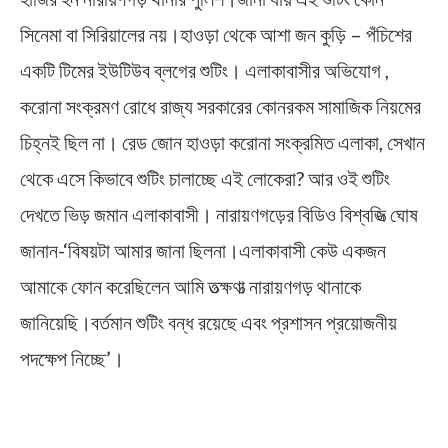
সিনেমা বা সিরিয়ালের নয়।হাওড়া থেকে আশা জন কুড়ি – পঁচিশের
একটি টিমের ইউটিউব ব্লগের শুটিং। এলাকাবাসীর অভিযোগ ,
করোনা সংক্রমণ রোধে রাজ্য সরকারের কোনরকম সামাজিক নিয়মের
চিহ্নই ছিল না। রেড জোন হাওড়া করোনা সংক্রমিত এলাকা, সেখান
থেকে এসে কিভাবে শুটিং চালাচ্ছে এই লোকেরা? আর ওই শুটিং
দেখতে ভিড় জমান এলাকাবাসী। নারায়ণগড়ের বিডিও বিশ্বজিত্‍ ঘোষ
জানান-‘বিষয়টা আমার জানা ছিলনা।এলাকাবাসী কেউ একজন
আমাকে ফোন করেছিলেন আমি তত্‍ক্ষণাত্‍ নারায়ণগড় থানাকে
জানিয়েছি।বর্তমান শুটিং বন্ধ রয়েছে এবং প্রশাসন প্রয়োজনীয়
পদক্ষেপ নিচ্ছে’।