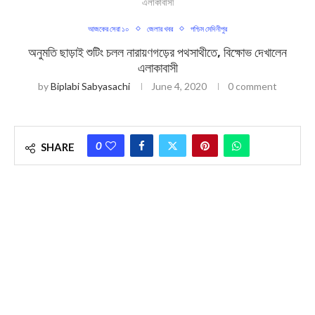
এলাকাবাসী
আজকের সেরা ১০
জেলার খবর
পশ্চিম মেদিনীপুর
অনুমতি ছাড়াই শুটিং চলল নারায়ণগড়ের পথসাথীতে, বিক্ষোভ দেখালেন
এলাকাবাসী
by
Biplabi Sabyasachi
June 4, 2020
0 comment
0
SHARE