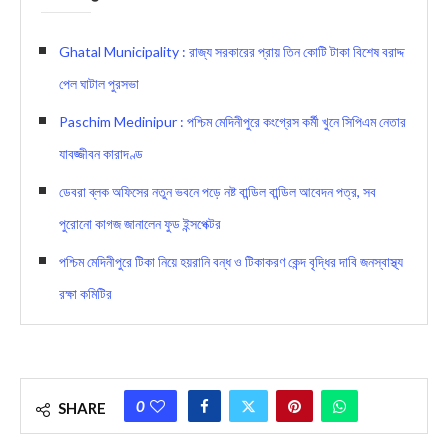
Ghatal Municipality : রাজ্য সরকারের প্রায় তিন কোটি টাকা বিশেষ বরাদ্দ
পেল ঘাটাল পুরসভা
Paschim Medinipur : পশ্চিম মেদিনীপুরে কংগ্রেস কর্মী খুনে সিপিএম নেতার
যাবজ্জীবন কারাদণ্ড
ডেবরা ব্লক অফিসের নতুন ভবনে পড়ে নষ্ট বান্ডিল বান্ডিল আবেদন পত্র, সব
পুরোনো কাগজ জানালেন ফুড ইন্সপেক্টর
পশ্চিম মেদিনীপুরে টিকা নিয়ে হয়রানি বন্ধ ও টিকাকরণ কেন্দ বৃদ্ধির দাবি জনস্বাস্থ্য
রক্ষা কমিটির
0
SHARE