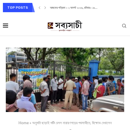
TOP POSTS
আজকের পত্রিকা – ২ আগস্ট ২০২৬, রবিবার– ১৬...
Home
»
অনুমতি ছাড়াই শুটিং চলল নারায়ণগড়ের পথসাথীতে, বিক্ষোভ দেখালেন