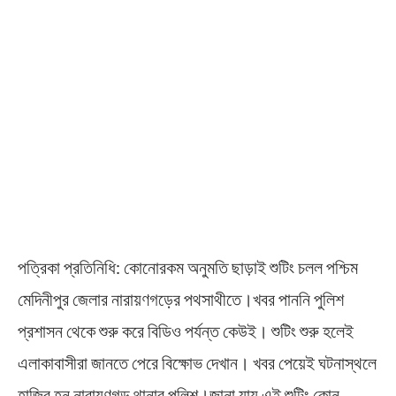
পত্রিকা প্রতিনিধি: কোনোরকম অনুমতি ছাড়াই শুটিং চলল পশ্চিম
মেদিনীপুর জেলার নারায়ণগড়ের পথসাথীতে।খবর পাননি পুলিশ
প্রশাসন থেকে শুরু করে বিডিও পর্যন্ত কেউই। শুটিং শুরু হলেই
এলাকাবাসীরা জানতে পেরে বিক্ষোভ দেখান। খবর পেয়েই ঘটনাস্থলে
হাজির হন নারায়ণগড় থানার পুলিশ।জানা যায় এই শুটিং কোন