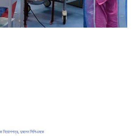
িকে নিয়োগপত্র, দুষলেন সিপিএমকে