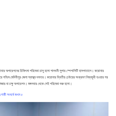
র আবার অপারেশনের চিকিৎসা পরিষেবা চালু হলো শালবনী সুপার স্পেশালিটি হাসপাতালে। করোনার
্চিম মেদিনীপুর জেলা স্বাস্থ্য দফতর। করোনার দ্বিতীয় ঢেউয়ের সংক্রমণ নিম্নমুখী হওয়ার পর
িজার বা চক্ষু অপারেশন। মঙ্গলবার থেকে সেই পরিষেবা শুরু হলো।
গোষ্ঠী সংঘর্ষে জখম ৫