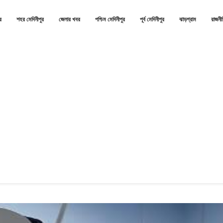
র
শহর মেদিনীপুর
জেলার খবর
পশ্চিম মেদিনীপুর
পূর্ব মেদিনীপুর
ঝাড়গ্রাম
রাজনী