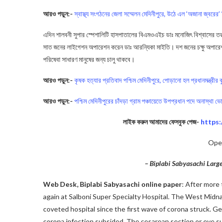
আরও পড়ুন:-
স্বাস্থ্য সংগঠনের জেলা সম্মেলন মেদিনীপুরে, উঠে এল ‘অজানা জ্বরের’ 
এদিন শালবনী সুপার স্পেশালিটি হাসপাতালের বিএমওএইচ ডাঃ মনোজিৎ বিশ্বাসের তত্ত
সাত জনের লাইগেশন অপারেশন করেন ডাঃ আরন্যিকা মাইতি। দশ জনের চক্ষু অপার
পরিষেবা সাধারণ মানুষের জন্য চালু থাকবে।
আরও পড়ুন:-
কৃষক হত্যার প্রতিবাদ পশ্চিম মেদিনীপুরে, পোড়ানো হল প্রধানমন্ত্রীর 
আরও পড়ুন:-
পশ্চিম মেদিনীপুরের চাঁদড়া গ্রাম পঞ্চায়েতে উপপ্রধান পদে অনাস্থা ভো
লাইক করুন আমাদের ফেসবুক পেজ-
https
Oper
– Biplabi Sabyasachi Lar
Web Desk, Biplabi Sabyasachi online paper
: After more 
again at Salboni Super Specialty Hospital. The West Midn
coveted hospital since the first wave of corona struck. 
corona infection subsided. The cesarean section or eye s