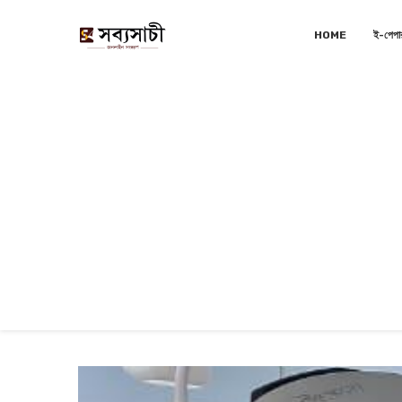
HOME
ই-পেপা