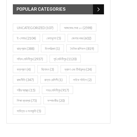
POPULAR CATEGORIES
UNCATEGORIZED
(107)
আজকের সেরা ১০
(2598)
ই-পেপার
(2104)
খেলাধূলো
(5)
জেলার খবর
(602)
ঝাড়গ্রাম
(388)
দিনপঞ্জিকা
(1)
দৈনিক রাশিফল
(819)
পশ্চিম মেদিনীপুর
(2937)
পূর্ব মেদিনীপুর
(1120)
বন্যপ্রাণ
(4)
বিনোদন
(3)
ভ্রমণ এবং তীর্থকেন্দ্র
(24)
রাজনীতি
(347)
রান্না-রেসিপী
(1)
লাইফ স্টাইল
(2)
শরীর স্বাস্থ্য
(15)
শহর মেদিনীপুর
(917)
শিক্ষা ব্যবস্থা
(75)
সম্পাদকীয়
(20)
সাহিত্য ও সংস্কৃতি
(5)