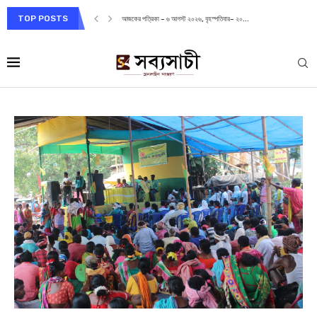
TOP POSTS
আজকের পত্রিকা – ৬ আগস্ট ২০২৬, বৃহস্পতিবার– ২০...