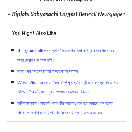
– Biplabi Sabyasachi Largest
Bengali Newspaper
You Might Also Like
Jhargram Police : ওড়িশার নিঁখোজ নাবালিকাকে উদ্ধার করে পরিবারের
কাছে ফেরাল ঝাড়গ্র‍াম পুলিশ
শহরে গরম বাড়তেই চাহিদা বাড়ছে মাটির কলসির
West Midnapore : পশ্চিম মেদিনীপুরে প্রতিবন্ধী মহিলাকে তুলে নিয়ে গিয়ে
ধর্ষণের চেষ্টার অভিযোগ তৃণমূল পঞ্চায়েত সদস্যের বিরুদ্ধে
অভিষেক তৃণমূল প্রাইভেট কোম্পানির ক্যান্সার,এমন পচন মাথাতে শুরু হয়েছে
বাঁচার কোনো উপায় নেই , পা- হাত হলে কেটে বাদ দিতে হতোঃশুভেন্দু