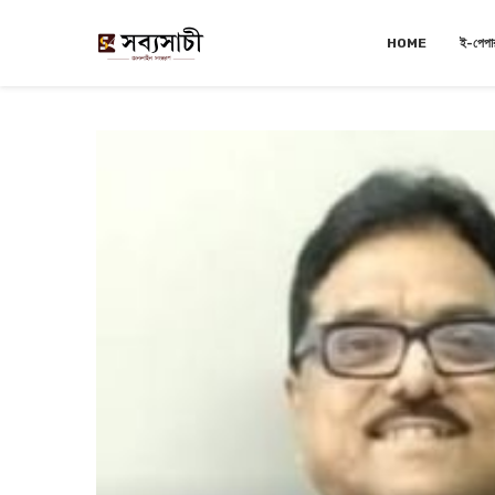
HOME
ই-পেপা