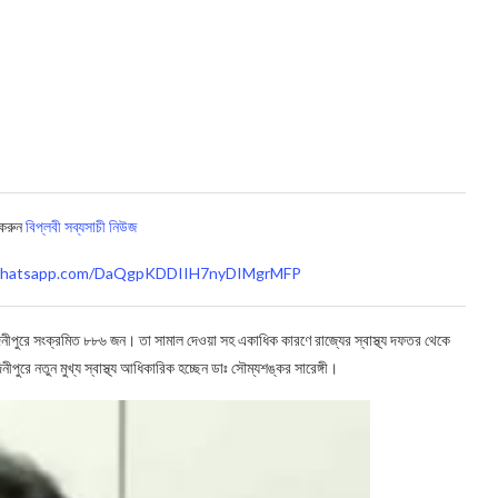
 করুন
বিপ্লবী সব্যসাচী নিউজ
t.whatsapp.com/DaQgpKDDIIH7nyDIMgrMFP
দিনীপুরে সংক্রমিত ৮৮৬ জন। তা সামাল দেওয়া সহ একাধিক কারণে রাজ্যের স্বাস্থ্য দফতর থেকে
িনীপুরে নতুন মুখ্য স্বাস্থ্য আধিকারিক হচ্ছেন ডাঃ সৌম্যশঙ্কর সারেঙ্গী।