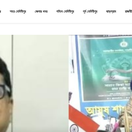
র
শহর মেদিনীপুর
জেলার খবর
পশ্চিম মেদিনীপুর
পূর্ব মেদিনীপুর
ঝাড়গ্রাম
রাজনী