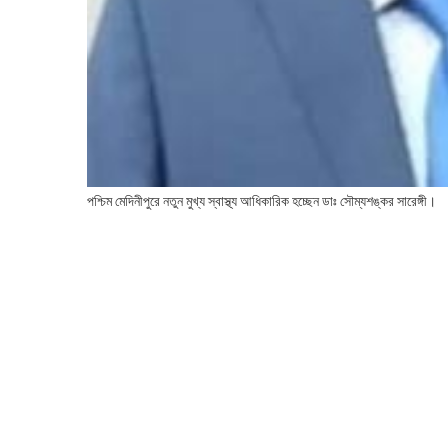
পশ্চিম মেদিনীপুরে নতুন মুখ্য স্বাস্থ্য আধিকারিক হচ্ছেন ডাঃ সৌম্যশঙ্কর সারেঙ্গী।