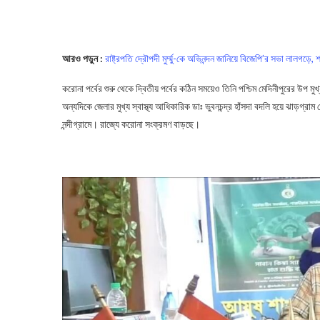
আরও পড়ুন :
রাষ্ট্রপতি দ্রৌপদী মুর্ম্মু-কে অভিনন্দন জানিয়ে বিজেপি’র সভা লালগড়ে
করোনা পর্বের শুরু থেকে দ্বিতীয় পর্বের কঠিন সময়েও তিনি পশ্চিম মেদিনীপুরের উপ মু
অন্যদিকে জেলার মুখ্য স্বাস্থ্য আধিকারিক ডাঃ ভুবনচন্দ্র হাঁসদা বদলি হয়ে ঝাড়গ্রাম
নন্দীগ্রামে। রাজ্যে করোনা সংক্রমণ বাড়ছে।
Medical Officer