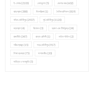
ই-পেপার
(2103)
খেলাধূলো
(5)
জেলার খবর
(602)
ঝাড়গ্রাম
(388)
দিনপঞ্জিকা
(1)
দৈনিক রাশিফল
(819)
পশ্চিম মেদিনীপুর
(2937)
পূর্ব মেদিনীপুর
(1120)
বন্যপ্রাণ
(4)
বিনোদন
(3)
ভ্রমণ এবং তীর্থকেন্দ্র
(24)
রাজনীতি
(347)
রান্না-রেসিপী
(1)
লাইফ স্টাইল
(2)
শরীর স্বাস্থ্য
(15)
শহর মেদিনীপুর
(917)
শিক্ষা ব্যবস্থা
(75)
সম্পাদকীয়
(20)
সাহিত্য ও সংস্কৃতি
(5)