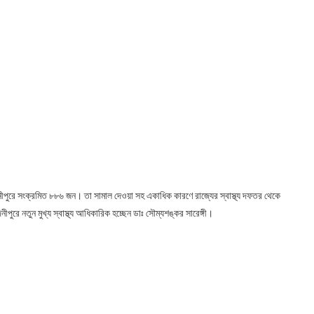
িনীপুরে সংক্রমিত ৮৮৬ জন। তা সামাল দেওয়া সহ একাধিক কারণে রাজ্যের স্বাস্থ্য দফতর থেকে
িনীপুরে নতুন মুখ্য স্বাস্থ্য আধিকারিক হচ্ছেন ডাঃ সৌম্যশঙ্কর সারেঙ্গী।