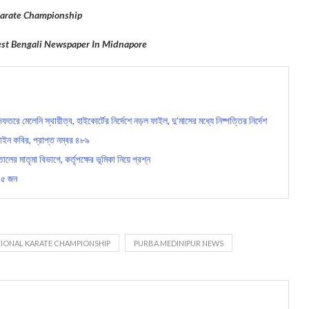
Karate Championship
gest Bengali Newspaper In Midnapore
মেলেনি স্থায়ীত্ব, হাইকোর্টের নির্দেশে নড়ল ফাইল, দু’মাসের মধ্যে নিষ্পত্তির নির্দেশ
ইন কবির, প্রাপ্ত নম্বর ৪৮৯
মাতৃমা বিভাগে, কর্তৃপক্ষের ভূমিকা নিয়ে প্রশ্ন
 ১৫ জন
IONAL KARATE CHAMPIONSHIP
PURBA MEDINIPUR NEWS