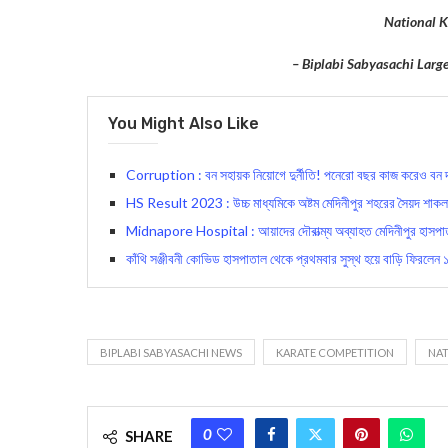
National 
– Biplabi Sabyasachi Lar
You Might Also Like
Corruption : বন সহায়ক নিয়োগে দুর্নীতি! পনেরো বছর কাজ করেও বন দফতরে 
HS Result 2023 : উচ্চ মাধ্যমিকে অষ্টম মেদিনীপুর শহরের সৈয়দ শাকলা
Midnapore Hospital : আয়াদের দৌরাত্ম্য অব্যাহত মেদিনীপুর হাসপাতালের 
কাঁথি সঞ্জীবনী কোভিড হাসপাতাল থেকে প্রথমবার সুস্থ হয়ে বাড়ি ফিরলেন
BIPLABI SABYASACHI NEWS
KARATE COMPETITION
NAT
0
SHARE