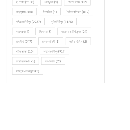
ই-পেপার
(2106)
খেলাধূলো
(5)
জেলার খবর
(602)
ঝাড়গ্রাম
(388)
দিনপঞ্জিকা
(1)
দৈনিক রাশিফল
(819)
পশ্চিম মেদিনীপুর
(2937)
পূর্ব মেদিনীপুর
(1120)
বন্যপ্রাণ
(4)
বিনোদন
(3)
ভ্রমণ এবং তীর্থকেন্দ্র
(24)
রাজনীতি
(347)
রান্না-রেসিপী
(1)
লাইফ স্টাইল
(2)
শরীর স্বাস্থ্য
(15)
শহর মেদিনীপুর
(917)
শিক্ষা ব্যবস্থা
(75)
সম্পাদকীয়
(20)
সাহিত্য ও সংস্কৃতি
(5)