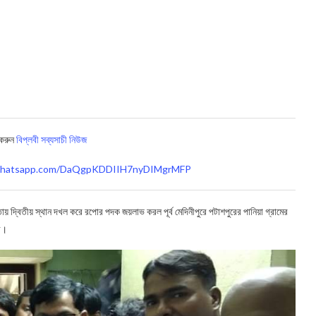
 করুন
বিপ্লবী সব্যসাচী নিউজ
t.whatsapp.com/DaQgpKDDIIH7nyDIMgrMFP
ায় দ্বিতীয় স্থান দখল করে রপোর পদক জয়লাভ করল পূর্ব মেদিনীপুরে পটাশপুরের পানিয়া গ্রামের
সী।