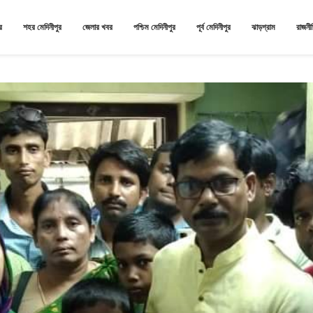
র
শহর মেদিনীপুর
জেলার খবর
পশ্চিম মেদিনীপুর
পূর্ব মেদিনীপুর
ঝাড়গ্রাম
রাজনী