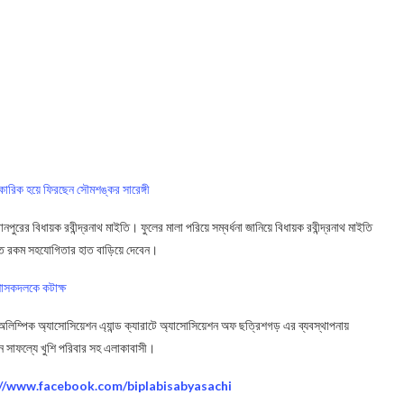
য আধিকারিক হয়ে ফিরছেন সৌমশঙ্কর সারেঙ্গী
রের বিধায়ক রবীন্দ্রনাথ মাইতি। ফুলের মালা পরিয়ে সম্বর্ধনা জানিয়ে বিধায়ক রবীন্দ্রনাথ মাইতি
ত রকম সহযোগিতার হাত বাড়িয়ে দেবেন।
, শাসকদলকে কটাক্ষ
ড় অলিম্পিক অ্যাসোসিয়েশন এ্যান্ড ক্যারাটে অ্যাসোসিয়েশন অফ ছত্রিশগড় এর ব্যবস্থাপনায়
 সাফল্যে খুশি পরিবার সহ এলাকাবাসী।
://www.facebook.com/biplabisabyasachi