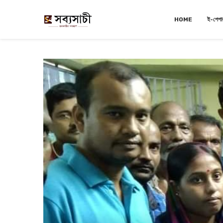
HOME
ই-পেপা