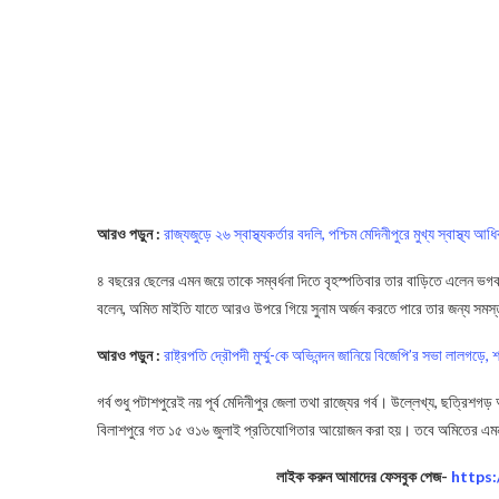
আরও পড়ুন :
রাজ্যজুড়ে ২৬ স্বাস্থ্যকর্তার বদলি, পশ্চিম মেদিনীপুরে মুখ্য স্বাস্থ্
৪ বছরের ছেলের এমন জয়ে তাকে সম্বর্ধনা দিতে বৃহস্পতিবার তার বাড়িতে এলেন ভগবানপু
বলেন, অমিত মাইতি যাতে আরও উপরে গিয়ে সুনাম অর্জন করতে পারে তার জন্য সমস্
আরও পড়ুন :
রাষ্ট্রপতি দ্রৌপদী মুর্ম্মু-কে অভিনন্দন জানিয়ে বিজেপি’র সভা লালগড়ে
গর্ব শুধু পটাশপুরেই নয় পূর্ব মেদিনীপুর জেলা তথা রাজ্যের গর্ব। উল্লেখ্য, ছত্রিশগ
বিলাশপুরে গত ১৫ ও১৬ জুলাই প্রতিযোগিতার আয়োজন করা হয়। তবে অমিতের এমন
লাইক করুন আমাদের ফেসবুক পেজ-
https