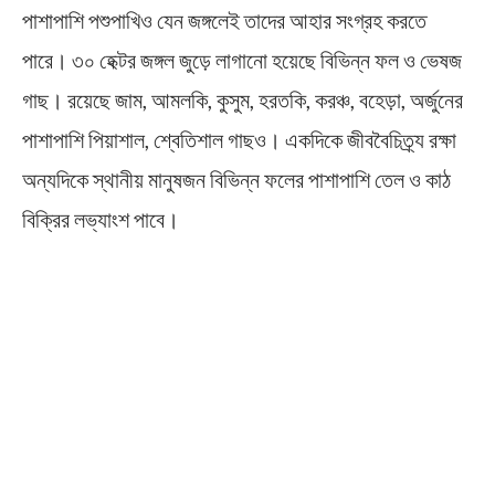
পাশাপাশি পশুপাখিও যেন জঙ্গলেই তাদের আহার সংগ্রহ করতে
পারে। ৩০ হেক্টর জঙ্গল জুড়ে লাগানো হয়েছে বিভিন্ন ফল ও ভেষজ
গাছ। রয়েছে জাম, আমলকি, কুসুম, হরতকি, করঞ্চ, বহেড়া, অর্জুনের
পাশাপাশি পিয়াশাল, শ্বেতিশাল গাছও। একদিকে জীববৈচিত্র্য রক্ষা
অন্যদিকে স্থানীয় মানুষজন বিভিন্ন ফলের পাশাপাশি তেল ও কাঠ
বিক্রির লভ্যাংশ পাবে।