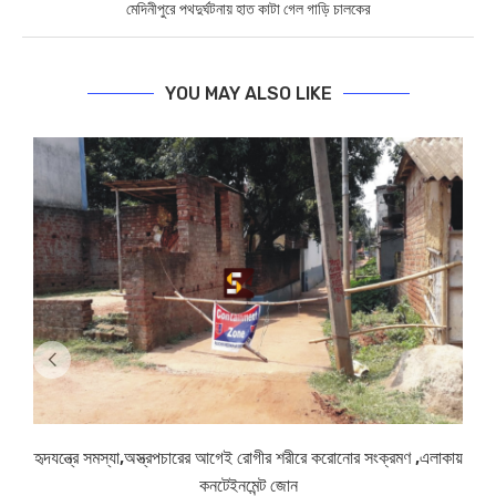
মেদিনীপুরে পথদুর্ঘটনায় হাত কাটা গেল গাড়ি চালকের
YOU MAY ALSO LIKE
হৃদযন্ত্রে সমস্যা,অস্ত্রপচারের আগেই রোগীর শরীরে করোনাের সংক্রমণ ,এলাকায়
কনটেইনমেন্ট জোন