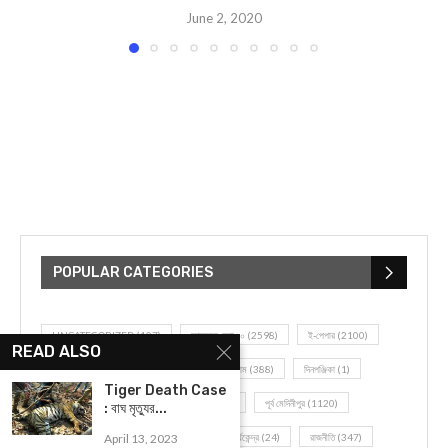
June 2, 2020
POPULAR CATEGORIES
UNCATEGORIZED
(107)
আজকের সেরা ১০
(2598)
ই-পেপার
(2100)
READ ALSO
খেলাধূলো
(5)
জেলার খবর
(602)
ঝাড়গ্রাম
(388)
দিনপঞ্জিকা
(1)
Tiger Death Case
দৈনিক রাশিফল
(819)
পশ্চিম মেদিনীপুর
(2937)
পূর্ব মেদিনীপুর
(1120)
: বাঘ মৃত্যুর...
April 13, 2023
বন্যপ্রাণ
(4)
বিনোদন
(3)
ভ্রমণ এবং তীর্থকেন্দ্র
(24)
রাজনীতি
(347)