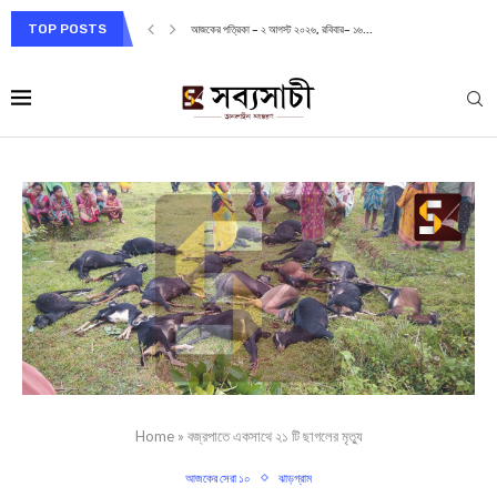
TOP POSTS
আজকের পত্রিকা – ২ আগস্ট ২০২৬, রবিবার– ১৬...
Home
»
বজ্রপাতে একসাথে ২১ টি ছাগলের মৃত্যু
আজকের সেরা ১০
ঝাড়গ্রাম