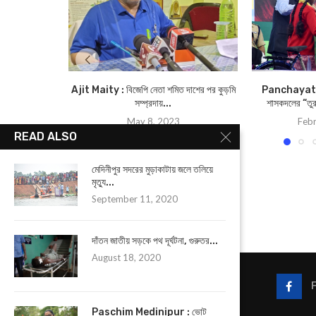
Ajit Maity : বিজেপি নেতা শমিত দাশের পর কুড়মি
Panchayat El
সম্প্রদায়...
শাসকদলের “তুরুপ
May 8, 2023
Febr
READ ALSO
মেদিনীপুর সদরের মুড়াকাটায় জলে তলিয়ে
মৃত্যু...
September 11, 2020
দাঁতন জাতীয় সড়কে পথ দূর্ঘটনা, গুরুতর...
August 18, 2020
Paschim Medinipur : ভোট