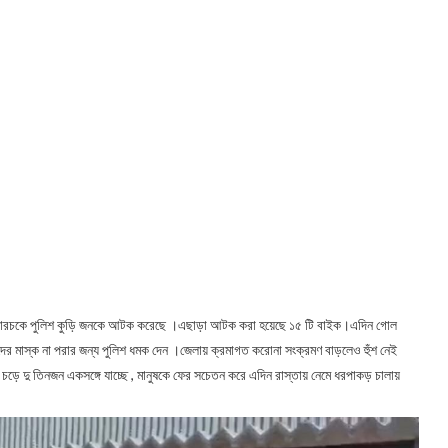
লকুয়ারচকে পুলিশ কুড়ি জনকে আটক করেছে ।এছাড়া আটক করা হয়েছে ১৫ টি বাইক।এদিন গোল
ের মাস্ক না পরার জন্য পুলিশ ধমক দেন ।জেলায় ক্রমাগত করোনা সংক্রমণ বাড়লেও হুঁশ নেই
ড়ে দু তিনজন একসঙ্গে যাচ্ছে , মানুষকে ফের সচেতন করে এদিন রাস্তায় নেমে ধরপাকড় চালায়