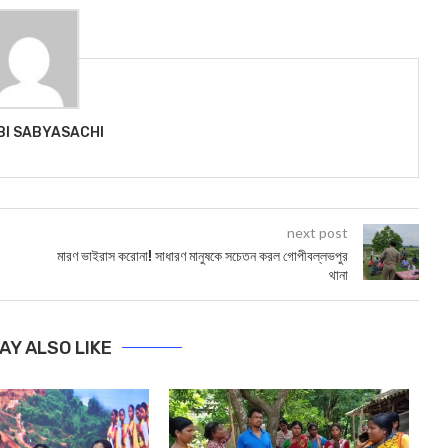
BI SABYASACHI
next post
মারণ ভাইরাস করোনা! সাধারণ মানুষকে সচেতন করল গোপীবল্লভপুর
থানা
AY ALSO LIKE