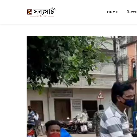
HOME
ই-পেপা