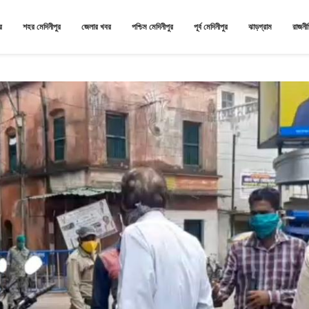
র
শহর মেদিনীপুর
জেলার খবর
পশ্চিম মেদিনীপুর
পূর্ব মেদিনীপুর
ঝাড়গ্রাম
রাজনী