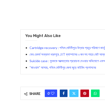
You Might Also Like
Cartridge recovery : পশ্চিম মেদিনীপুরে উদ্ধার প্রচুর পরিমাণে কার্ত
ফের রেকর্ড সংক্রমণ খড়্গপুরে ,IIT ক্যাম্পাসের ৩ জন সহ শহরে মোট আক্
Suicide case : যুবককে আত্মহত্যায় প্ররোচনা দেওয়ার অভিযোগে এফআই
“জাওয়াদ” আসছে, পশ্চিম মেদিনীপুর জেলা জুড়ে মাইকিং প্রশাসনের
0
SHARE