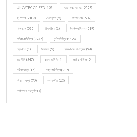
UNCATEGORIZED
(107)
আজকের সেরা ১০
(2598)
ই-পেপার
(2103)
খেলাধূলো
(5)
জেলার খবর
(602)
ঝাড়গ্রাম
(388)
দিনপঞ্জিকা
(1)
দৈনিক রাশিফল
(819)
পশ্চিম মেদিনীপুর
(2937)
পূর্ব মেদিনীপুর
(1120)
বন্যপ্রাণ
(4)
বিনোদন
(3)
ভ্রমণ এবং তীর্থকেন্দ্র
(24)
রাজনীতি
(347)
রান্না-রেসিপী
(1)
লাইফ স্টাইল
(2)
শরীর স্বাস্থ্য
(15)
শহর মেদিনীপুর
(917)
শিক্ষা ব্যবস্থা
(75)
সম্পাদকীয়
(20)
সাহিত্য ও সংস্কৃতি
(5)