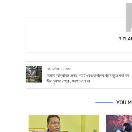
BIPLA
previous post
করোনা আক্রান্ত মেলার পরেই গুড়গুড়িপালের গ্রাম জুড়ে করা হল
জীবাণুনাশক স্প্রে , শুনশান এলাকা
YOU M