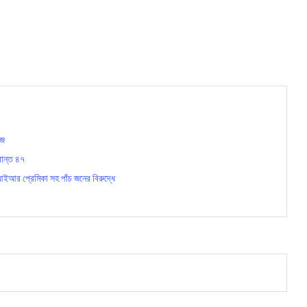
ুজ
রান্ত ৪৭
আর প্রেমিকা সহ পাঁচ জনের বিরুদ্ধে