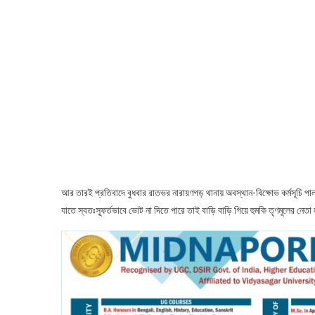
আর তারই প্রতিবাদে বুধবার রাতভর নারায়ণগড় থানায় অবস্থান-বিক্ষোভ কর্মসূচি পালন
যাতে স্বতঃস্ফূর্তভাবে ভোট না দিতে পারে তাই বাড়ি বাড়ি গিয়ে হুমকি তৃণমূলের নেতা ল