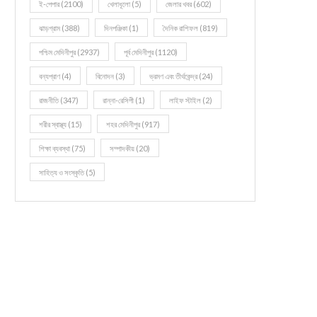
ই-পেপার
(2100)
খেলাধূলো
(5)
জেলার খবর
(602)
ঝাড়গ্রাম
(388)
দিনপঞ্জিকা
(1)
দৈনিক রাশিফল
(819)
পশ্চিম মেদিনীপুর
(2937)
পূর্ব মেদিনীপুর
(1120)
বন্যপ্রাণ
(4)
বিনোদন
(3)
ভ্রমণ এবং তীর্থকেন্দ্র
(24)
রাজনীতি
(347)
রান্না-রেসিপী
(1)
লাইফ স্টাইল
(2)
শরীর স্বাস্থ্য
(15)
শহর মেদিনীপুর
(917)
শিক্ষা ব্যবস্থা
(75)
সম্পাদকীয়
(20)
সাহিত্য ও সংস্কৃতি
(5)