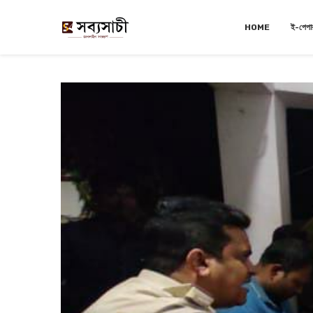
HOME
ই-পেপা