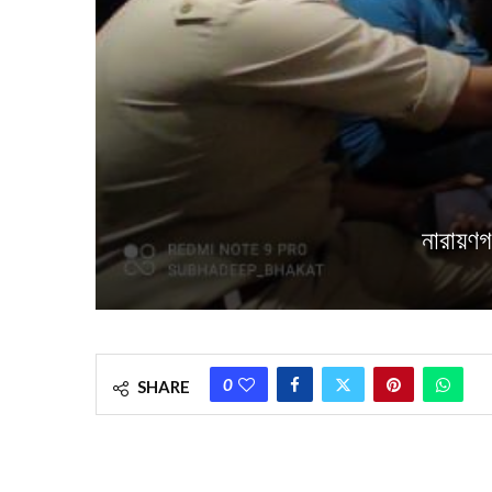
নারায়ণগ
0
SHARE