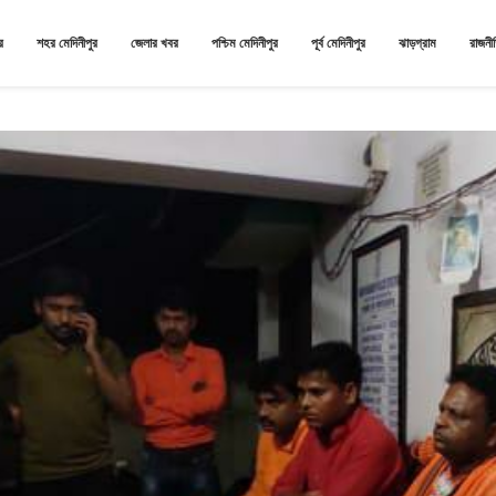
র
শহর মেদিনীপুর
জেলার খবর
পশ্চিম মেদিনীপুর
পূর্ব মেদিনীপুর
ঝাড়গ্রাম
রাজনী