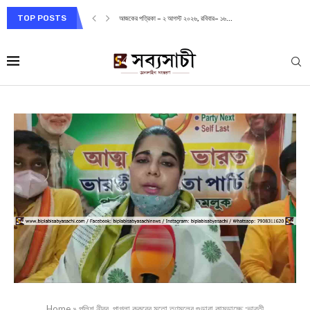
TOP POSTS
আজকের পত্রিকা – ২ আগস্ট ২০২৬, রবিবার– ১৬...
Home
»
পুলিশ নীরব, পাগলা কুকুরের মতো তৃণমূলের গুন্ডারা কামড়াচ্ছে :ভারতী