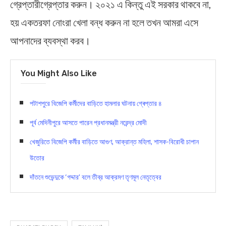
গ্রেপ্তারীগ্রেপ্তার করুন। ২০২১ এ কিন্তু এই সরকার থাকবে না,
হয় একতরফা নোংরা খেলা বন্ধ করুন না হলে তখন আমরা এসে
আপনাদের ব্যবস্থা করব।
You Might Also Like
পটাশপুরে বিজেপি কর্মীদের বাড়িতে হামলার ঘটনায় গ্ৰেপ্তার ৪
পূর্ব মেদিনীপুরে আসতে পারেন প্রধানমন্ত্রী নরেন্দ্র মোদী
খেজুরিতে বিজেপি কর্মীর বাড়িতে আগুণ, আক্রান্ত মহিলা, শাসক-বিরোধী চাপান
উতোর
দাঁতনে শুভেন্দুকে ‘গদ্দার’ বলে তীব্র আক্রমণ তৃণমূল নেতৃত্বের