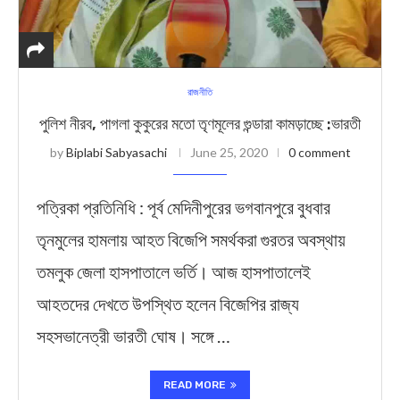
রাজনীতি
পুলিশ নীরব, পাগলা কুকুরের মতো তৃণমূলের গুন্ডারা কামড়াচ্ছে :ভারতী
by
Biplabi Sabyasachi
June 25, 2020
0 comment
পত্রিকা প্রতিনিধি : পূর্ব মেদিনীপুরের ভগবানপুরে বুধবার
তৃনমুলের হামলায় আহত বিজেপি সমর্থকরা গুরতর অবস্থায়
তমলুক জেলা হাসপাতালে ভর্তি। আজ হাসপাতালেই
আহতদের দেখতে উপস্থিত হলেন বিজেপির রাজ্য
সহসভানেত্রী ভারতী ঘোষ। সঙ্গে …
READ MORE