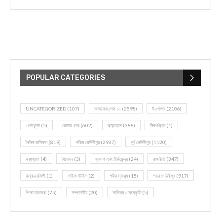
POPULAR CATEGORIES
UNCATEGORIZED
(107)
আজকের সেরা ১০
(2598)
ই-পেপার
(2106)
খেলাধূলো
(5)
জেলার খবর
(602)
ঝাড়গ্রাম
(388)
দিনপঞ্জিকা
(1)
দৈনিক রাশিফল
(819)
পশ্চিম মেদিনীপুর
(2937)
পূর্ব মেদিনীপুর
(1120)
বন্যপ্রাণ
(4)
বিনোদন
(3)
ভ্রমণ এবং তীর্থকেন্দ্র
(24)
রাজনীতি
(347)
রান্না-রেসিপী
(1)
লাইফ স্টাইল
(2)
শরীর স্বাস্থ্য
(15)
শহর মেদিনীপুর
(917)
শিক্ষা ব্যবস্থা
(75)
সম্পাদকীয়
(20)
সাহিত্য ও সংস্কৃতি
(5)