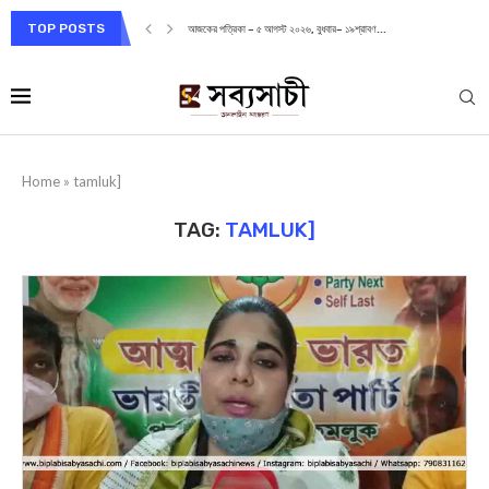
TOP POSTS
আজকের পত্রিকা – ৫ আগস্ট ২০২৬, বুধবার– ১৯শ্রাবণ...
Home
»
tamluk]
TAG:
TAMLUK]