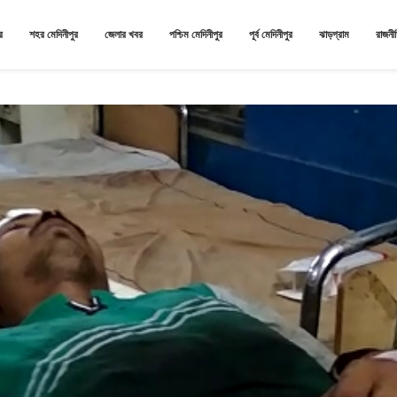
র
শহর মেদিনীপুর
জেলার খবর
পশ্চিম মেদিনীপুর
পূর্ব মেদিনীপুর
ঝাড়গ্রাম
রাজনী