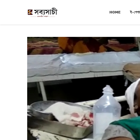
HOME
ই-পেপা