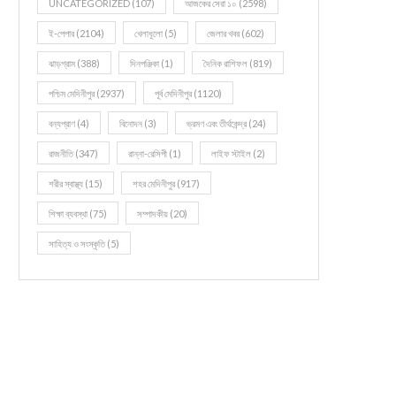
UNCATEGORIZED
(107)
আজকের সেরা ১০
(2598)
ই-পেপার
(2104)
খেলাধূলো
(5)
জেলার খবর
(602)
ঝাড়গ্রাম
(388)
দিনপঞ্জিকা
(1)
দৈনিক রাশিফল
(819)
পশ্চিম মেদিনীপুর
(2937)
পূর্ব মেদিনীপুর
(1120)
বন্যপ্রাণ
(4)
বিনোদন
(3)
ভ্রমণ এবং তীর্থকেন্দ্র
(24)
রাজনীতি
(347)
রান্না-রেসিপী
(1)
লাইফ স্টাইল
(2)
শরীর স্বাস্থ্য
(15)
শহর মেদিনীপুর
(917)
শিক্ষা ব্যবস্থা
(75)
সম্পাদকীয়
(20)
সাহিত্য ও সংস্কৃতি
(5)