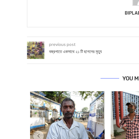
BIPLA
previous post
বজ্রপাতে একসাথে ২১ টি ছাগলের মৃত্যু
YOU M