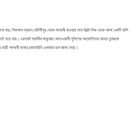
ানা যায়, পিকআপ ভ্যানে মেদিনীপুর থেকে শালবনী যাওয়ার পথে উল্টো দিক থেকে আসা একটি বালি
াত কেটে পড়ে যায়। এরপরই স্থানীয় মানুষেরা কোতওয়ালী পুলিশের সহযোগিতায় আহত তন্ময়কে
ের বাড়ী শালবনী থানার চকতারিনি এলাকায় বলে জানা গেছে।