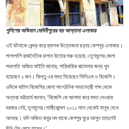
পুলিশের অভিযান মেদিনীপুরের বড় আস্তানা এলাকায়
এই ঘটনাকে কেন্দ্র করে ব্যাপক উত্তেজনা ছড়ায় কেশপুর এলাকায়।
পাশাপাশি রাজনৈতিক চাপান উতোর শুরু হয়েছে।তৃণমূলের জেলা
সভাপতি অজিত মাইতি জানায়, পারিবারিক ঝামেলার জন্য খুন
হয়েছেন ২ জন। কিন্তু এর মদত দিয়েছেন সিপিএম ও বিজেপি।
ওদিকে ঘাটাল বিজেপির জেলা সাংগঠনিক সভানেত্রী পক্ষ থেকে
অন্তরা ভট্টাচার্য জানান, ‘বিজেপি কে আলাদা করে মদত দেওয়ার
দরকার নেই, তৃণমূলের গোষ্ঠিকোন্দল ২০‍১১ সাল থেকেই মানুষ দেখে
আসছে। যদি অজিত বাবুর দম থাকে কেশপুর ঘুরে আসুন তাহলেই
উনি টের পেয়ে যাবেন।’