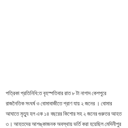
পত্রিকা প্রতিনিধি:ত বৃহস্পতিবার রাত ৮ টা নাগাদ কেশপুরে
রাজনৈতিক সংঘর্ষ ও বোমাবাজীতে প্রাণ যায় ২ জনের । বোমার
আঘাতে মৃত্যু হল এক ১৪ বছরের কিশোর সহ ২ জনের গুরুতর আহত
৩। আহতদের আশঙ্কাজনক অবস্থায় ভর্তি করা হয়েছিল মেদিনীপুর