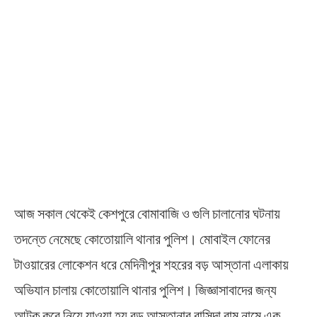
আজ সকাল থেকেই কেশপুরে বোমাবাজি ও গুলি চালানোর ঘটনায়
তদন্তে নেমেছে কোতোয়ালি থানার পুলিশ। মোবাইল ফোনের
টাওয়ারের লোকেশন ধরে মেদিনীপুর শহরের বড় আস্তানা এলাকায়
অভিযান চালায় কোতোয়ালি থানার পুলিশ। জিজ্ঞাসাবাদের জন্য
আটক করে নিয়ে যাওয়া হয় বড় আস্তানার বাসিন্দা রামু নামে এক