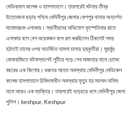
মেডিক্যাল কলেজ ও হাসপাতালে। তারপরেই ঘটনায় তীব্র
উত্তেজনা ছড়ায় পশ্চিম মেদিনীপুর জেলার কেশপুর থানার অন্তর্গত
দামোদরচক এলাকায়। স্থানীয়দের অভিযোগ বৃহস্পতিবার রাতে
এলাকায় বসে বেশ কয়েকজন বসে গল্প করছিলেন ঠিকসেই সময়
হঠাতই তাদের ওপর অতর্কিতে হামলা চালায় দুষ্কৃতীরা। মুহুর্মুহু
বোমাবাজিতে ঘটনাস্থলেই লুটিয়ে পড়ে শেখ মাজাহার নামে চোদ্দো
বছরের এক কিশোর। গুরুতর আহত অবস্থায় মেদিনীপুর মেডিকেল
কলেজ হাসপাতালে চিকিৎসাধীন অবস্থায় মৃত্যু হয় মহম্মদ নাসিম
নামে আরও এক ব্যক্তির। তারপরেই নড়েচড়ে বসে মেদিনীপুর জেলা
পুলিশ। keshpur, Keshpur