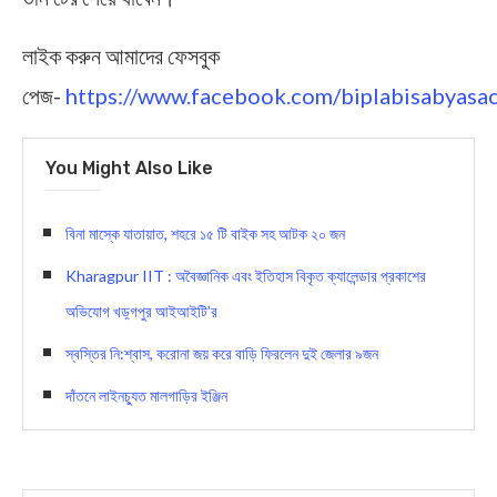
লাইক করুন আমাদের ফেসবুক
পেজ-
https://www.facebook.com/biplabisabyasac
You Might Also Like
বিনা মাস্কে যাতায়াত, শহরে ১৫ টি বাইক সহ আটক ২০ জন
Kharagpur IIT : অবৈজ্ঞানিক এবং ইতিহাস বিকৃত ক্যালেন্ডার প্রকাশের
অভিযোগ খড়্গপুর আইআইটি’র
স্বস্তির নি:শ্বাস, করোনা জয় করে বাড়ি ফিরলেন দুই জেলার ৯জন
দাঁতনে লাইনচ্যুত মালগাড়ির ইঞ্জিন