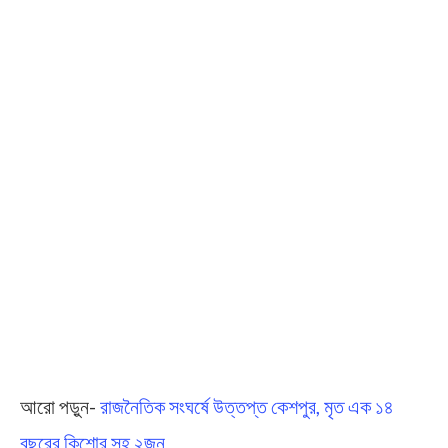
আরো পড়ুন-
রাজন‍‍ৈতিক সংঘর্ষে উত্তপ্ত কেশপুর, মৃত এক ১৪
বছরের কিশোর সহ ২জন