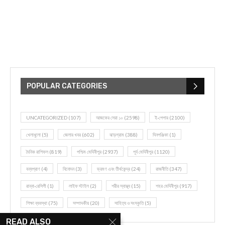
POPULAR CATEGORIES
UNCATEGORIZED
(107)
আজকের সেরা ১০
(2598)
ই-পেপার
(2100)
খেলাধূলো
(5)
জেলার খবর
(602)
ঝাড়গ্রাম
(388)
দিনপঞ্জিকা
(1)
দৈনিক রাশিফল
(819)
পশ্চিম মেদিনীপুর
(2937)
পূর্ব মেদিনীপুর
(1120)
বন্যপ্রাণ
(4)
বিনোদন
(3)
ভ্রমণ এবং তীর্থকেন্দ্র
(24)
রাজনীতি
(347)
রান্না-রেসিপী
(1)
লাইফ স্টাইল
(2)
শরীর স্বাস্থ্য
(15)
শহর মেদিনীপুর
(917)
শিক্ষা ব্যবস্থা
(75)
সম্পাদকীয়
(20)
সাহিত্য ও সংস্কৃতি
(5)
READ ALSO