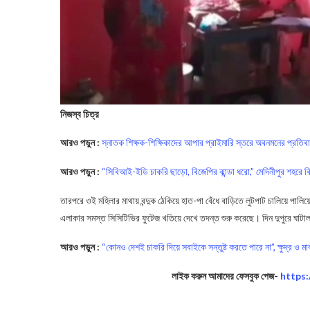
নিজস্ব চিত্র
আরও পড়ুন :
স্নাতক শিক্ষক-শিক্ষিকাদের আপার প্রাইমারি স্তরে অবনমনের প্রতি
আরও পড়ুন :
“সিবিআই-ইডি চাকরি ছাড়ো, বিজেপির ঝান্ডা ধরো,” মেদিনীপুর শহরে বি
তারপরে ওই মহিলার মাথায় বন্দুক ঠেকিয়ে হাত-পা বেঁধে বাড়িতে লুটপাট চালিয়ে পালি
এলাকার সমস্ত সিসিটিভির ফুটেজ খতিয়ে দেখে তদন্ত শুরু করেছে। দিন দুপুরে ঘাটাল 
আরও পড়ুন :
“কোনও দেশই চাকরি দিয়ে সবাইকে সন্তুষ্ট করতে পারে না”, ক্ষুদ্র ও মাঝা
লাইক করুন আমাদের ফেসবুক পেজ-
https