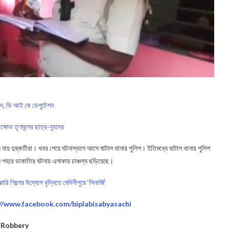
বাদ, ডি আই কে ডেপুটেশন
ক্ষোভ তৃণমূলের ছাত্র-যুবদের
য়ে যায় দুষ্কতীরা। খবর পেয়ে ঘটনাস্থলে আসে ঘাটাল থানার পুলিশ। ইতিমধ্যে ঘাটাল থানার পুলিশ
শহরে ডাকাতির ঘটনায় এলাকায় চাঞ্চল্য ছড়িয়েছে।
রি শিল্পের উদ্যোগ বৃদ্ধিতে মেদিনীপুরে ‘সিনার্জি’
://www.facebook.com/biplabisabyasachi
Robbery