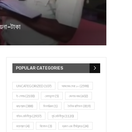
গয়না-টাকা
POPULAR CATEGORIES
UNCATEGORIZED
(107)
আজকের সেরা ১০
(2598)
ই-পেপার
(2100)
খেলাধূলো
(5)
জেলার খবর
(602)
ঝাড়গ্রাম
(388)
দিনপঞ্জিকা
(1)
দৈনিক রাশিফল
(819)
পশ্চিম মেদিনীপুর
(2937)
পূর্ব মেদিনীপুর
(1120)
বন্যপ্রাণ
(4)
বিনোদন
(3)
ভ্রমণ এবং তীর্থকেন্দ্র
(24)