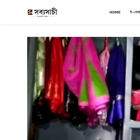
HOME
ই-পেপা