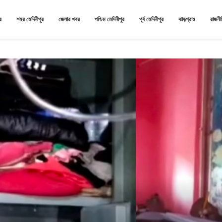
র
শহর মেদিনীপুর
জেলার খবর
পশ্চিম মেদিনীপুর
পূর্ব মেদিনীপুর
ঝাড়গ্রাম
রাজনী