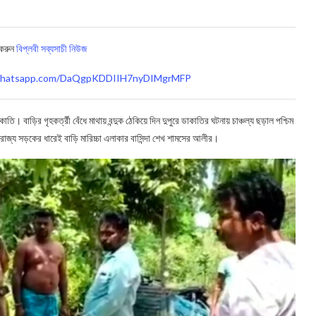
 করুন
বিপ্লবী সব্যসাচী নিউজ
t.whatsapp.com/DaQgpKDDIIH7nyDIMgrMFP
াতি। বাড়ির গৃহকর্ত্রী বেঁধে মাথায় বন্দুক ঠেকিয়ে দিন দুপুরে ডাকাতির ঘটনায় চাঞ্চল্য ছড়াল পশ্চিম
 রাজ্য সড়কের ধারেই বাড়ি মারিচ্চা এলাকার বাসিন্দা শেখ শামসের আলীর।