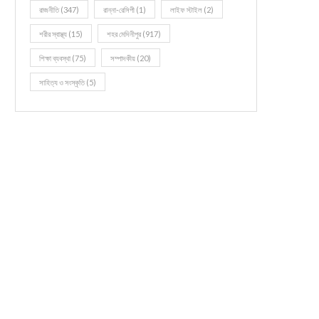
রাজনীতি
(347)
রান্না-রেসিপী
(1)
লাইফ স্টাইল
(2)
শরীর স্বাস্থ্য
(15)
শহর মেদিনীপুর
(917)
শিক্ষা ব্যবস্থা
(75)
সম্পাদকীয়
(20)
সাহিত্য ও সংস্কৃতি
(5)