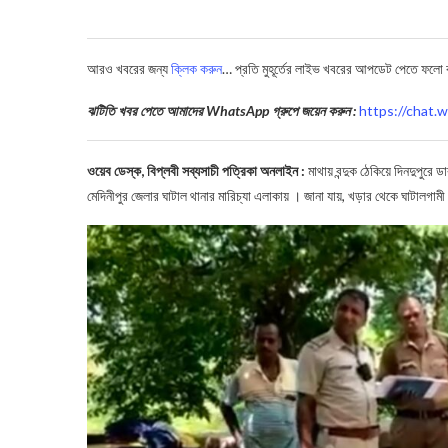
আরও খবরের জন্য
ক্লিক করুন
… প্রতি মুহূর্তের লাইভ খবরের আপডেট পেতে ফলো
ঝটিতি খবর পেতে আমাদের WhatsApp গ্রুপে জয়েন করুন :
https://cha
ওয়েব ডেস্ক, বিপ্লবী সব্যসাচী পত্রিকা অনলাইন :
মাথায় বন্দুক ঠেকিয়ে দিনদুপুরে ডাক
মেদিনীপুর জেলার ঘাটাল থানার মারিচ্যা এলাকায় । জানা যায়, খড়ার থেকে ঘাটালগামী