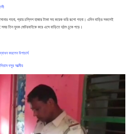
াসী
 সোনার গহনা, প্রায় চল্লিশ হাজার টাকা সহ কয়েক ভরি রূপো গহনা। এদিন বাড়ির সকলেই
ই সময় তিন যুবক মোটরবাইকে করে এসে বাড়িতে হঠাৎ ঢুকে পড়ে।
বোধন করলেন উপাচার্য
দিরাম বসুর আত্মীয়