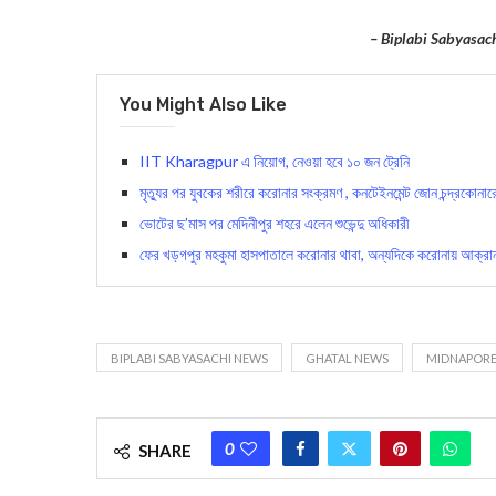
– Biplabi Sabyasac
You Might Also Like
IIT Kharagpur এ নিয়োগ, নেওয়া হবে ১০ জন ট্রেনি
মৃত্যুর পর যুবকের শরীরে করোনার সংক্রমণ , কনটেইনমেন্ট জোন চন্দ্রকোনা
ভোটের ছ’মাস পর মেদিনীপুর শহরে এলেন শুভেন্দু অধিকারী
ফের খড়গপুর মহকুমা হাসপাতালে করোনার থাবা, অন্যদিকে করোনায় আক্রা
BIPLABI SABYASACHI NEWS
GHATAL NEWS
MIDNAPORE
0
SHARE