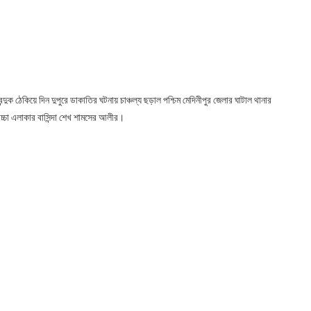
 বন্দুক ঠেকিয়ে দিন দুপুরে ডাকাতির ঘটনায় চাঞ্চল্য ছড়াল পশ্চিম মেদিনীপুর জেলার ঘাটাল থানার
রিচ্চা এলাকার বাসিন্দা শেখ শামসের আলীর।