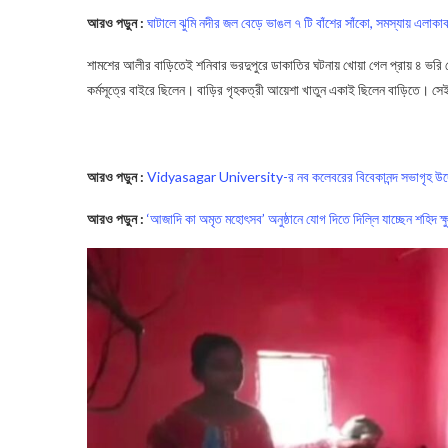
আরও পড়ুন :
ঘাটালে ঝুমি নদীর জল বেড়ে ভাঙল ৭ টি বাঁশের সাঁকো, সমস্যায় এলাকাব
শামশের আলীর বাড়িতেই শনিবার ভরদুপুরে ডাকাতির ঘটনায় খোয়া গেল প্রায় ৪ ভরি
কর্মসূত্রে বাইরে ছিলেন। বাড়ির গৃহকত্রী আয়েশা খাতুন একাই ছিলেন বাড়িতে। সে
Robbery
আরও পড়ুন :
Vidyasagar University-র নব কলেবরের বিবেকানন্দ সভাগৃহ উদ্
আরও পড়ুন :
‘আজাদি কা অমৃত মহোৎসব’ অনুষ্ঠানে যোগ দিতে দিল্লি যাচ্ছেন শহিদ ক্ষু