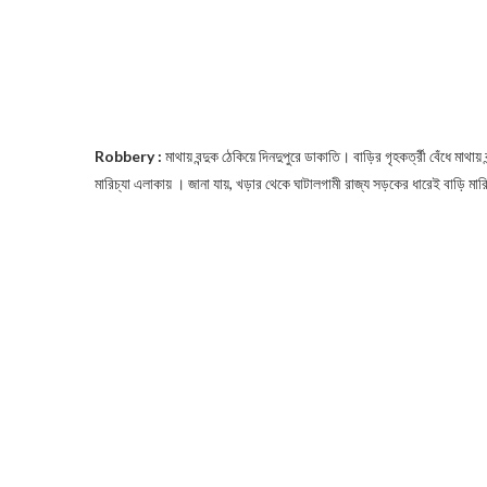
Robbery :
মাথায় বন্দুক ঠেকিয়ে দিনদুপুরে ডাকাতি। বাড়ির গৃহকর্ত্রী বেঁধে মাথায়
মারিচ্যা এলাকায় । জানা যায়, খড়ার থেকে ঘাটালগামী রাজ্য সড়কের ধারেই বাড়ি মা