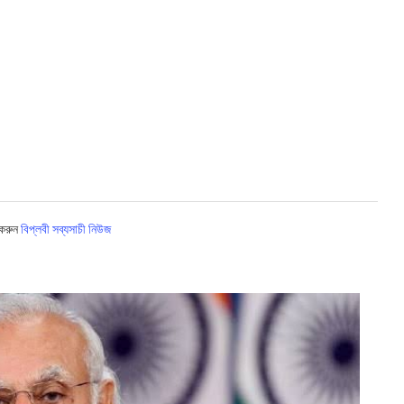
 করুন
বিপ্লবী সব্যসাচী নিউজ