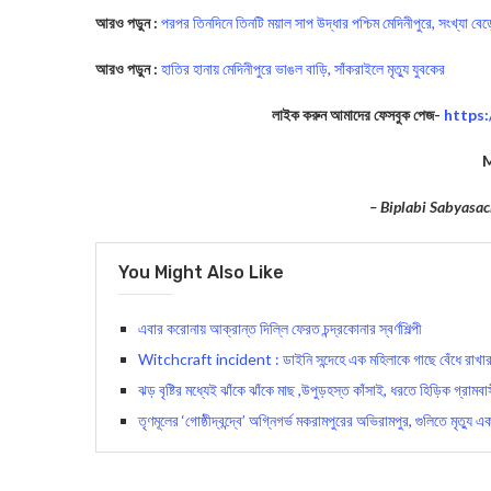
আরও পড়ুন :
পরপর তিনদিনে তিনটি ময়াল সাপ উদ্ধার পশ্চিম মেদিনীপুরে, সংখ্যা বে
আরও পড়ুন :
হাতির হানায় মেদিনীপুরে ভাঙল বাড়ি, সাঁকরাইলে মৃত্যু যুবকের
লাইক করুন আমাদের ফেসবুক পেজ-
https
– Biplabi Sabyasac
You Might Also Like
এবার করোনায় আক্রান্ত দিল্লি ফেরত চন্দ্রকোনার স্বর্ণশিল্পী
Witchcraft incident : ডাইনি সন্দেহে এক মহিলাকে গাছে বেঁধে রাখার 
ঝড় বৃষ্টির মধ্যেই ঝাঁকে ঝাঁকে মাছ ,উপুড়হস্ত কাঁসাই, ধরতে হিড়িক গ্রামবা
তৃণমূলের ‘গোষ্ঠীদ্বন্দ্বে’ অগ্নিগর্ভ মকরামপুরের অভিরামপুর, গুলিতে মৃত্যু এক