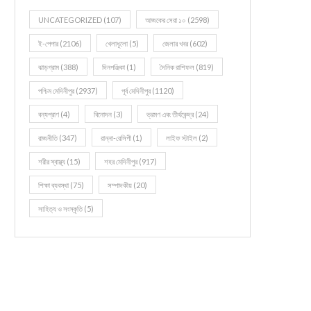
UNCATEGORIZED
(107)
আজকের সেরা ১০
(2598)
ই-পেপার
(2106)
খেলাধূলো
(5)
জেলার খবর
(602)
ঝাড়গ্রাম
(388)
দিনপঞ্জিকা
(1)
দৈনিক রাশিফল
(819)
পশ্চিম মেদিনীপুর
(2937)
পূর্ব মেদিনীপুর
(1120)
বন্যপ্রাণ
(4)
বিনোদন
(3)
ভ্রমণ এবং তীর্থকেন্দ্র
(24)
রাজনীতি
(347)
রান্না-রেসিপী
(1)
লাইফ স্টাইল
(2)
শরীর স্বাস্থ্য
(15)
শহর মেদিনীপুর
(917)
শিক্ষা ব্যবস্থা
(75)
সম্পাদকীয়
(20)
সাহিত্য ও সংস্কৃতি
(5)