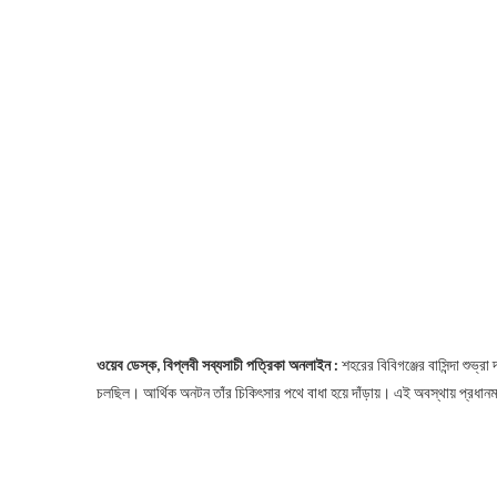
ওয়েব ডেস্ক, বিপ্লবী সব্যসাচী পত্রিকা অনলাইন :
শহরের বিবিগঞ্জের বাসিন্দা শুভ্র
চলছিল। আর্থিক অনটন তাঁর চিকিৎসার পথে বাধা হয়ে দাঁড়ায়। এই অবস্থায় প্রধান