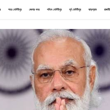
র
শহর মেদিনীপুর
জেলার খবর
পশ্চিম মেদিনীপুর
পূর্ব মেদিনীপুর
ঝাড়গ্রাম
রাজনী