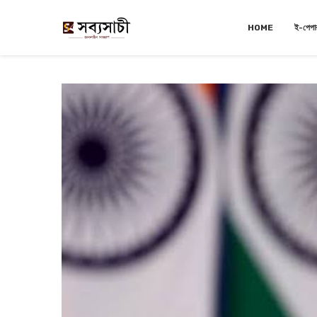
HOME
ই-পেপা