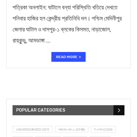
পত্রিকা অনলাইন: ঘাটালে বন্যা পরিস্থিতি খতিয়ে দেখতে
শনিবার হাজির হল কেন্দ্রীয় প্রতিনিধি দল। পশ্চিম মেদিনীপুর
জেলার ঘাটাল ও দাসপুর-১ ব্লকের কিসমত, নাড়াজোল,
রায়কুন্ডু, আমডাঙ্গা …
READ MORE
POPULAR CATEGORIES
UNCATEGORIZED
(107)
আজকের সেরা ১০
(2598)
ই-পেপার
(2100)