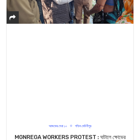
আজকের সেরা ১০
পশ্চিম মেদিনীপুর
MGNREGA WORKERS PROTEST : ঘাটালে ক্ষোভের