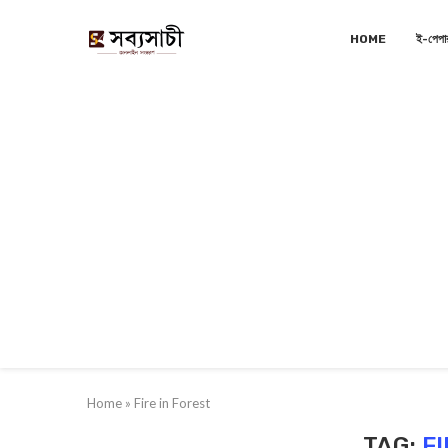
HOME
ই-পেপা
Home
»
Fire in Forest
TAG:
FI