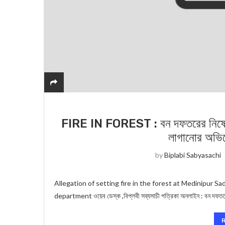
FIRE IN FOREST : বন দফতরের নিষেধাজ্ঞা
লাগানোর অভিয
by
Biplabi Sabyasachi
Allegation of setting fire in the forest at Medinipur S
department ওয়েব ডেস্ক ,বিপ্লবী সব্যসাচী পত্রিকা অনলাইন : বন দফতর