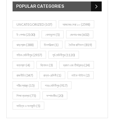
POPULAR CATEGORIES
UNCATEGORIZED
(107)
আজকের সেরা ১০
(2598)
ই-পেপার
(2100)
খেলাধূলো
(5)
জেলার খবর
(602)
ঝাড়গ্রাম
(388)
দিনপঞ্জিকা
(1)
দৈনিক রাশিফল
(819)
পশ্চিম মেদিনীপুর
(2937)
পূর্ব মেদিনীপুর
(1120)
বন্যপ্রাণ
(4)
বিনোদন
(3)
ভ্রমণ এবং তীর্থকেন্দ্র
(24)
রাজনীতি
(347)
রান্না-রেসিপী
(1)
লাইফ স্টাইল
(2)
শরীর স্বাস্থ্য
(15)
শহর মেদিনীপুর
(917)
শিক্ষা ব্যবস্থা
(75)
সম্পাদকীয়
(20)
সাহিত্য ও সংস্কৃতি
(5)