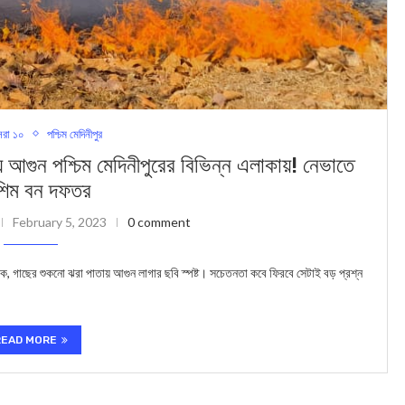
রা ১০
পশ্চিম মেদিনীপুর
ুন পশ্চিম মেদিনীপুরের বিভিন্ন এলাকায়! নেভাতে
শিম বন দফতর
February 5, 2023
0 comment
ুক, গাছের শুকনো ঝরা পাতায় আগুন লাগার ছবি স্পষ্ট। সচেতনতা কবে ফিরবে সেটাই বড় প্রশ্ন
READ MORE