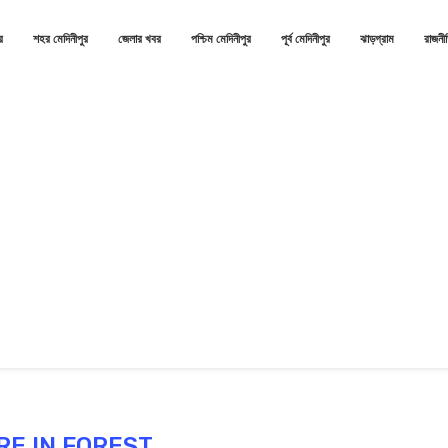
র
শহর মেদিনীপুর
জেলার খবর
পশ্চিম মেদিনীপুর
পূর্ব মেদিনীপুর
ঝাড়গ্রাম
রাজনী
RE IN FOREST