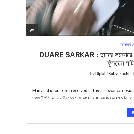
আজকের সে
DUARE SARKAR : দুয়ারে সরকারে বার
ফুঁসছেন ঘাট
by
Biplabi Sabyasachi
Many old people not received old age allowance despite 
সব্যসাচী পত্রিকা অনলাইন : দুয়ারে সরকারে বার বার আবেদন করে মেলেনি বয়স