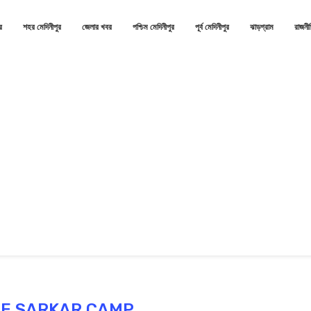
র
শহর মেদিনীপুর
জেলার খবর
পশ্চিম মেদিনীপুর
পূর্ব মেদিনীপুর
ঝাড়গ্রাম
রাজনী
E SARKAR CAMP