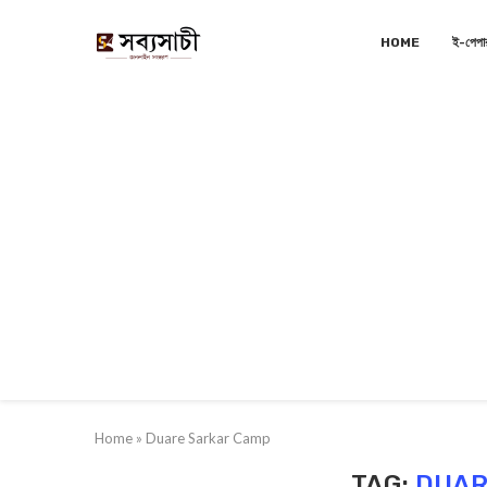
HOME
ই-পেপা
Home
»
Duare Sarkar Camp
TAG:
DUAR