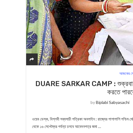
আজকের সে
DUARE SARKAR CAMP : শুক্রবার থেকে 
করতে পারবে
by
Biplabi Sabyasachi
ওয়েব ডেস্ক, বিপ্লবী সব্যসাচী পত্রিকা অনলাইন : রাজ্যের পাশাপাশি পশ্চিম মে
থেকে ১৬ সেপ্টেম্বর পর্যন্ত চলবে আবেদনপত্র জমা …