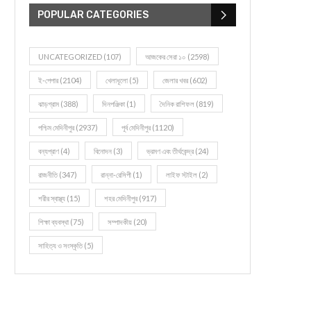
POPULAR CATEGORIES
UNCATEGORIZED
(107)
আজকের সেরা ১০
(2598)
ই-পেপার
(2104)
খেলাধূলো
(5)
জেলার খবর
(602)
ঝাড়গ্রাম
(388)
দিনপঞ্জিকা
(1)
দৈনিক রাশিফল
(819)
পশ্চিম মেদিনীপুর
(2937)
পূর্ব মেদিনীপুর
(1120)
বন্যপ্রাণ
(4)
বিনোদন
(3)
ভ্রমণ এবং তীর্থকেন্দ্র
(24)
রাজনীতি
(347)
রান্না-রেসিপী
(1)
লাইফ স্টাইল
(2)
শরীর স্বাস্থ্য
(15)
শহর মেদিনীপুর
(917)
শিক্ষা ব্যবস্থা
(75)
সম্পাদকীয়
(20)
সাহিত্য ও সংস্কৃতি
(5)