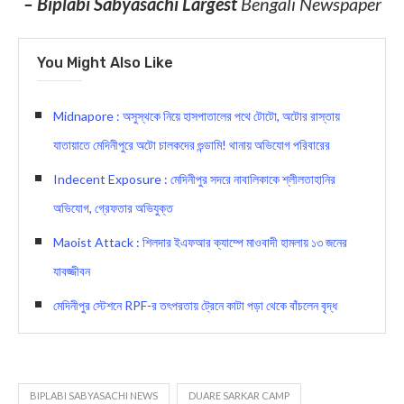
– Biplabi Sabyasachi Largest
Bengali Newspaper
You Might Also Like
Midnapore : অসুস্থকে নিয়ে হাসপাতালের পথে টোটো, অটোর রাস্তায়
যাতায়াতে মেদিনীপুরে অটো চালকদের গুন্ডামি! থানায় অভিযোগ পরিবারের
Indecent Exposure : মেদিনীপুর সদরে নাবালিকাকে শ্লীলতাহানির
অভিযোগ, গ্রেফতার অভিযুক্ত
Maoist Attack : শিলদার ইএফআর ক্যাম্পে মাওবাদী হামলায় ১৩ জনের
যাবজ্জীবন
মেদিনীপুর স্টেশনে RPF-র তৎপরতায় ট্রেনে কাটা পড়া থেকে বাঁচলেন বৃদ্ধ
BIPLABI SABYASACHI NEWS
DUARE SARKAR CAMP