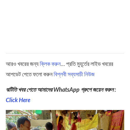
আরও খবরের জন্য
ক্লিক করুন
… প্রতি মুহূর্তের লাইভ খবরের
আপডেট পেতে ফলো করুন
বিপ্লবী সব্যসাচী নিউজ
ঝটিতি খবর পেতে আমাদের WhatsApp গ্রুপে জয়েন করুন :
Click Here