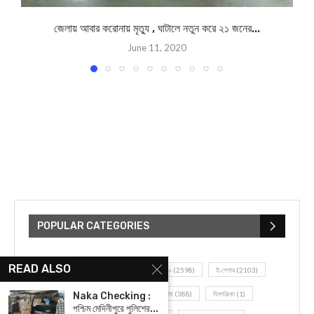
জেলায় আবার করোনায় মৃত্যু , ঘাটালে নতুন করে ২১ জনের...
June 11, 2020
POPULAR CATEGORIES
READ ALSO
UNCATEGORIZED
(107)
আজকের সেরা ১০
(2598)
ই-পেপার
(2103)
খেলাধূলো
(5)
জেলার খবর
(602)
ঝাড়গ্রাম
(388)
দিনপঞ্জিকা
(1)
Naka Checking :
পশ্চিম মেদিনীপুরে পুলিশের...