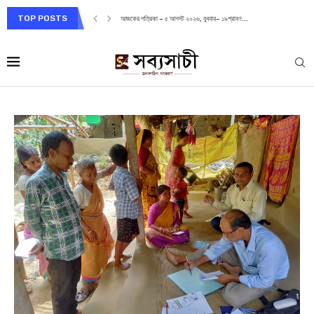
TOP POSTS
আজকের পত্রিকা – ৫ আগস্ট ২০২৬, বুধবার– ১৯শ্রাবণ...