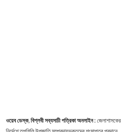
ওয়েব ডেস্ক, বিপ্লবী সব্যসাচী পত্রিকা অনলাইন :
জেলাশাসকের
নির্দেশে তপশিলি উপজাতি সম্প্রদায়ভুক্তদের শংসাপত্র প্রদানে