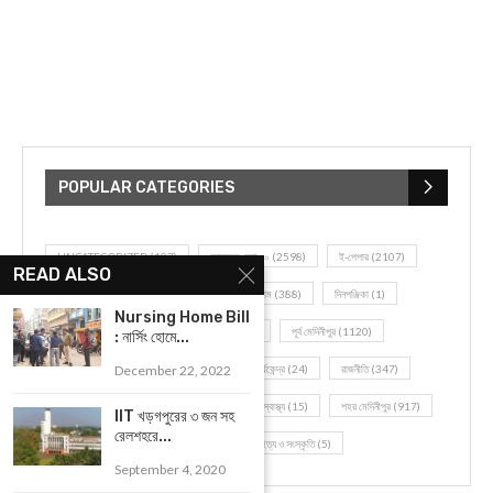
POPULAR CATEGORIES
UNCATEGORIZED
(107)
আজকের সেরা ১০
(2598)
ই-পেপার
(2107)
READ ALSO
খেলাধূলো
(5)
জেলার খবর
(602)
ঝাড়গ্রাম
(388)
দিনপঞ্জিকা
(1)
Nursing Home Bill
দৈনিক রাশিফল
(819)
পশ্চিম মেদিনীপুর
(2937)
পূর্ব মেদিনীপুর
(1120)
: নার্সিং হোমে...
বন্যপ্রাণ
(4)
বিনোদন
(3)
ভ্রমণ এবং তীর্থকেন্দ্র
(24)
রাজনীতি
(347)
December 22, 2022
রান্না-রেসিপী
(1)
লাইফ স্টাইল
(2)
শরীর স্বাস্থ্য
(15)
শহর মেদিনীপুর
(917)
IIT খড়গপুরের ৩ জন সহ
রেলশহরে...
শিক্ষা ব্যবস্থা
(75)
সম্পাদকীয়
(20)
সাহিত্য ও সংস্কৃতি
(5)
September 4, 2020