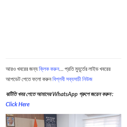
আরও খবরের জন্য
ক্লিক করুন
… প্রতি মুহূর্তের লাইভ খবরের
আপডেট পেতে ফলো করুন
বিপ্লবী সব্যসাচী নিউজ
ঝটিতি খবর পেতে আমাদের WhatsApp গ্রুপে জয়েন করুন :
Click Here