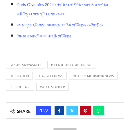
Paris Olympics 2024 : প্যারিসের অলিম্পিক্সে অংশ নিচ্ছেন পশ্চিম
মেদিনীপুরের মেয়ে, খুশির হাওয়া জেলায়
জোড়া মৃতদেহ উদ্ধারে চাঞ্চল্য ছড়াল পশ্চিম মেদিনীপুরের কেশিয়াড়ীতে
‘পাড়ায় পাড়ায় পৌরসভা’ কর্মসূচি মেদিনীপুরে
BIPLABI SABYASACHI
BIPLABI SABYASACHI NEWS
DEPUTATION
GARBETA NEWS
PASCHIM MEDINIPUR NEWS
SUICIDE CASE
WITCH SLANDER
0
SHARE