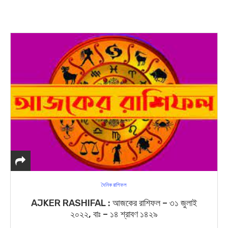
দৈনিক রাশিফল
AJKER RASHIFAL : আজকের রাশিফল – ৩১ জুলাই
২০২২, বাঃ – ১৪ শ্রাবণ ১৪২৯