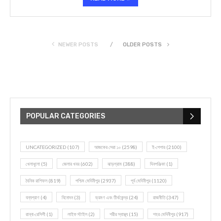
NEWER POSTS
OLDER POSTS
POPULAR CATEGORIES
UNCATEGORIZED
(107)
আজকের সেরা ১০
(2598)
ই-পেপার
(2100)
খেলাধূলো
(5)
জেলার খবর
(602)
ঝাড়গ্রাম
(388)
দিনপঞ্জিকা
(1)
দৈনিক রাশিফল
(819)
পশ্চিম মেদিনীপুর
(2937)
পূর্ব মেদিনীপুর
(1120)
বন্যপ্রাণ
(4)
বিনোদন
(3)
ভ্রমণ এবং তীর্থকেন্দ্র
(24)
রাজনীতি
(347)
রান্না-রেসিপী
(1)
লাইফ স্টাইল
(2)
শরীর স্বাস্থ্য
(15)
শহর মেদিনীপুর
(917)