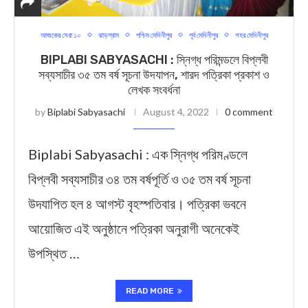
আজকের সেরা ১০
ঝাড়গ্রাম
পশ্চিম মেদিনীপুর
পূর্ব মেদিনীপুর
শহর মেদিনীপুর
BIPLABI SABYASACHI : স্নিগ্ধ পরিমন্ডলে বিপ্লবী
সব্যসাচীর ৩৫ তম বর্ষ সূচনা উদযাপন, শারদ পত্রিকা প্রকাশ ও
লেখক সংবর্ধনা
by
Biplabi Sabyasachi
August 4, 2022
0 comment
Biplabi Sabyasachi : এক স্নিগ্ধ পরিমণ্ডলে
বিপ্লবী সব্যসাচীর ৩৪ তম বর্ষপূর্তি ও ৩৫ তম বর্ষ সূচনা
উদযাপিত হল ৪ আগস্ট বৃহস্পতিবার। পত্রিকা ভবনে
আয়োজিত এই অনুষ্ঠানে পত্রিকা অনুরাগী অনেকেই
উপস্থিত …
READ MORE