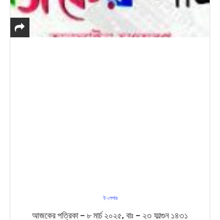
ই-পেপার
আজকের পত্রিকা – ৮ মার্চ ২০২৫, বাঃ – ২৩ ফাল্গুন ১৪৩১