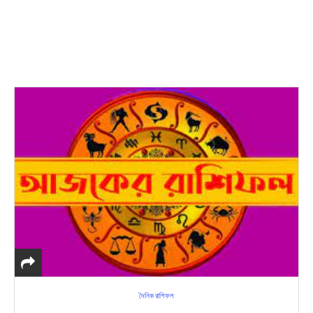
দৈনিক রাশিফল