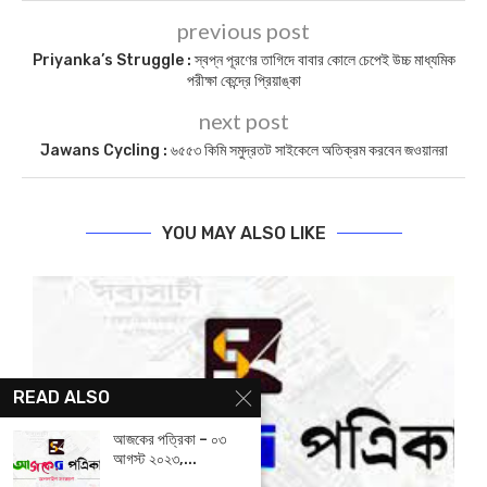
previous post
Priyanka’s Struggle : স্বপ্ন পূরণের তাগিদে বাবার কোলে চেপেই উচ্চ মাধ্যমিক
পরীক্ষা কেন্দ্রে প্রিয়াঙ্কা
next post
Jawans Cycling : ৬৫৫৩ কিমি সমুদ্রতট সাইকেলে অতিক্রম করবেন জওয়ানরা
YOU MAY ALSO LIKE
READ ALSO
আজকের পত্রিকা – ০৩
আগস্ট ২০২৩,...