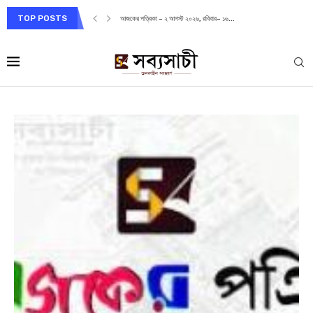
TOP POSTS
আজকের পত্রিকা – ২ আগস্ট ২০২৬, রবিবার– ১৬...