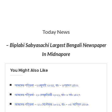
Today News
– Biplabi Sabyasachi Largest Bengali Newspaper
In Midnapore
You Might Also Like
আজকের পত্রিকা –২৩জুলাই ২০২৫, বাঃ – ৬শ্রাবণ ১৪৩২
আজকের পত্রিকা- ২১ ফেব্রুইয়ারী ২০২১, বাং- ৮ ফাঃ ১৪২৭
আজকের পত্রিকা – ২২ সেপ্টেম্বর ২০২২, বাঃ – ০৫ আশ্বিন ১৪২৯