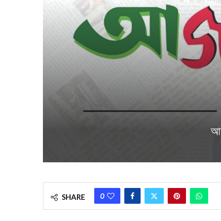
আজ
0
SHARE