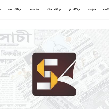
র
শহর মেদিনীপুর
জেলার খবর
পশ্চিম মেদিনীপুর
পূর্ব মেদিনীপুর
ঝাড়গ্রাম
রাজনী