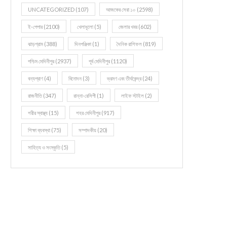
UNCATEGORIZED
(107)
আজকের সেরা ১০
(2598)
ই-পেপার
(2100)
খেলাধূলো
(5)
জেলার খবর
(602)
ঝাড়গ্রাম
(388)
দিনপঞ্জিকা
(1)
দৈনিক রাশিফল
(819)
পশ্চিম মেদিনীপুর
(2937)
পূর্ব মেদিনীপুর
(1120)
বন্যপ্রাণ
(4)
বিনোদন
(3)
ভ্রমণ এবং তীর্থকেন্দ্র
(24)
রাজনীতি
(347)
রান্না-রেসিপী
(1)
লাইফ স্টাইল
(2)
শরীর স্বাস্থ্য
(15)
শহর মেদিনীপুর
(917)
শিক্ষা ব্যবস্থা
(75)
সম্পাদকীয়
(20)
সাহিত্য ও সংস্কৃতি
(5)