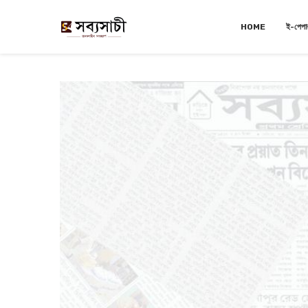
HOME
ই-পেপা