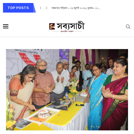
TOP POSTS
আজকের পত্রিকা – ২৮ জুলাই ২০২৬, মঙ্গলবার– ১১...