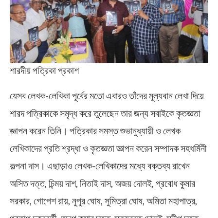
শারদীয় পত্রিকা প্রকাশ
যেসব লেখক-লেখিকা পূর্বের মতো এবারও তাঁদের মূল্যবান লেখা দিয়ে
শারদ পত্রিকাকে সমৃদ্ধ করে তুলেছেন তার জন্য সবাইকে কৃতজ্ঞতা
জ্ঞাপন করেন তিনি। পত্রিকার সমস্ত শুভানুধ্যায়ী ও লেখক
লেখিকাদের প্রতি শ্রদ্ধা ও কৃতজ্ঞতা জ্ঞাপন করেন সম্পাদক সহধর্মিনী
কল্পনা দাস। এছাড়াও লেখক-লেখিকাদের মধ্যে বক্তব্য রাখেন
অসিত দত্ত, চিন্ময় দাশ, নিতাই দাস, অজয় দোলই, প্রবোধ কুমার
সরকার, গোপেশ রায়, নুপুর ঘোষ, সুমিত্রা ঘোষ, অমিতা মহাপাত্র,
প্রতাপ চক্রবর্তী, অনুপ কুমার দত্ত, সত্যব্রত দোলই, সন্দীপ দত্ত