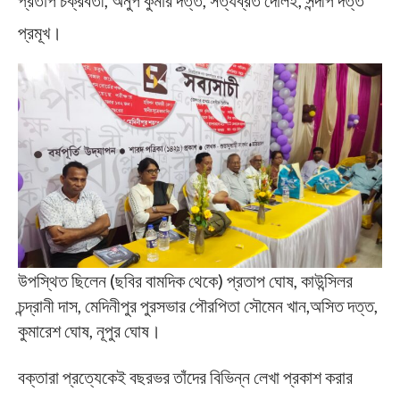
প্রমূখ।
উপস্থিত ছিলেন (ছবির বামদিক থেকে) প্রতাপ ঘোষ, কাউন্সিলর
চন্দ্রানী দাস, মেদিনীপুর পুরসভার পৌরপিতা সৌমেন খান,অসিত দত্ত,
কুমারেশ ঘোষ, নূপুর ঘোষ।
বক্তারা প্রত্যেকেই বছরভর তাঁদের বিভিন্ন লেখা প্রকাশ করার