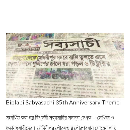
Biplabi Sabyasachi 35th Anniversary Theme
সংবর্ধিত করা হয় বিপ্লবী সব্যসাচীর সমস্ত লেখক – লেখিকা ও
শুভানুধ্যায়ীদের। মেদিনীপুর পৌরসভার পৌরপ্রধান সৌমেন খান,