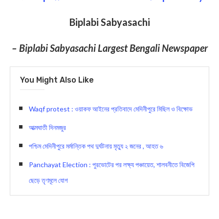
Biplabi Sabyasachi
– Biplabi Sabyasachi Largest Bengali Newspaper
You Might Also Like
Waqf protest : ওয়াকফ আইনের প্রতিবাদে মেদিনীপুরে মিছিল ও বিক্ষোভ
আত্মঘাতী দিনমজুর
পশ্চিম মেদিনীপুরে মর্মান্তিক পথ দুর্ঘটনায় মৃত্যু ২ জনের , আহত ৬
Panchayat Election : পুরভোটের পর লক্ষ্য পঞ্চায়েত, শালবনীতে বিজেপি
ছেড়ে তৃণমূলে যোগ