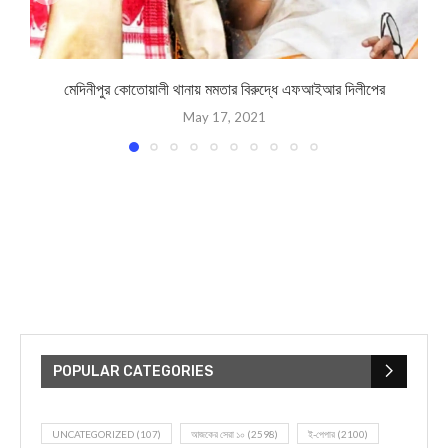
মেদিনীপুর কোতোয়ালী থানায় মমতার বিরুদ্ধে এফআইআর দিলীপের
D
May 17, 2021
POPULAR CATEGORIES
UNCATEGORIZED
(107)
আজকের সেরা ১০
(2598)
ই-পেপার
(2100)