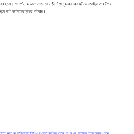
ার হতো। মাস পাঁচেক আগে পেরোলে বাড়ী গিয়ে মুক্তার তার স্ত্রীকে বলেছিল তার উপর
তের দাবি জানিয়েছে মৃতের পরিবার।
 কাণ্ডে অভিযুক্ত সিপিএম নেতা ডালিম পান্ডে, তপন দে, আটকে রইল অনুজ পান্ডে