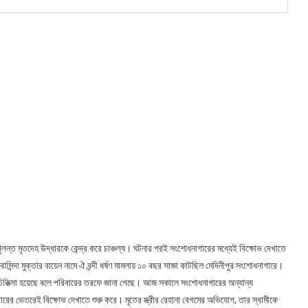
লন্ত মৃতদেহ উদ্ধারকে কেন্দ্র করে চাঞ্চল্য। ঘটনার পরই সংশোধনাগারের মধ্যেই বিক্ষোভ দেখাতে
 বাসিন্দা মুক্তার বায়েন নামে ঐ বন্দী ধর্ষণ মামলায় ১০ বছর সাজা কাটছিল মেদিনীপুর সংশোধনাগারে।
 চিকিত্‍সা হয়েছে বলে পরিবারের তরফে জানা গেছে। আজ সকালে সংশোধনাগারের অন্যান্য
ারের ভেতরেই বিক্ষোভ দেখাতে শুরু করে। মৃতের স্ত্রীর রেহানা বেগমের অভিযোগ, তার স্বামীকে