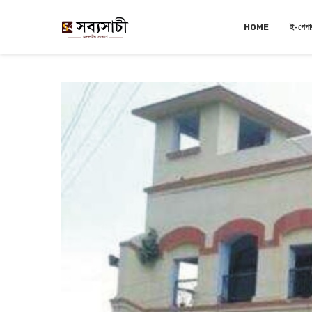
HOME
ই-পেপা