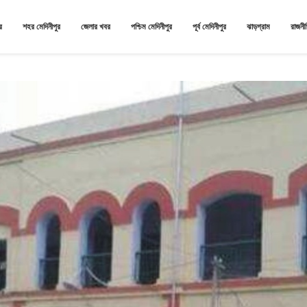
র
শহর মেদিনীপুর
জেলার খবর
পশ্চিম মেদিনীপুর
পূর্ব মেদিনীপুর
ঝাড়গ্রাম
রাজনী