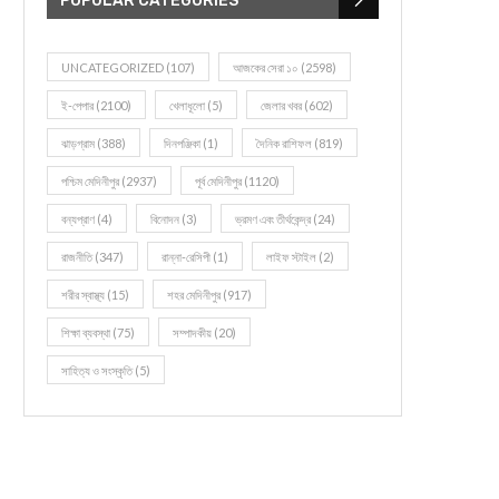
POPULAR CATEGORIES
UNCATEGORIZED
(107)
আজকের সেরা ১০
(2598)
ই-পেপার
(2100)
খেলাধূলো
(5)
জেলার খবর
(602)
ঝাড়গ্রাম
(388)
দিনপঞ্জিকা
(1)
দৈনিক রাশিফল
(819)
পশ্চিম মেদিনীপুর
(2937)
পূর্ব মেদিনীপুর
(1120)
বন্যপ্রাণ
(4)
বিনোদন
(3)
ভ্রমণ এবং তীর্থকেন্দ্র
(24)
রাজনীতি
(347)
রান্না-রেসিপী
(1)
লাইফ স্টাইল
(2)
শরীর স্বাস্থ্য
(15)
শহর মেদিনীপুর
(917)
শিক্ষা ব্যবস্থা
(75)
সম্পাদকীয়
(20)
সাহিত্য ও সংস্কৃতি
(5)