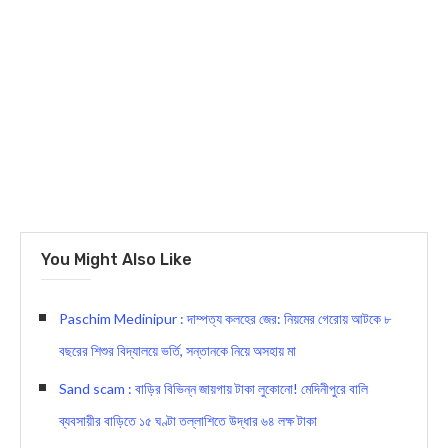
You Might Also Like
Paschim Medinipur : দাম্পত্য কলহের জের: নিয়মের গেরোয় আটকে ৮
বছরের শিশুর বিদ্যালয়ে ভর্তি, সন্তানকে নিয়ে অসহায় মা
Sand scam : বাড়ির বিভিন্ন জায়গায় টাকা লুকোনো! মেদিনীপুরে বালি
ব্যবসায়ীর বাড়িতে ১৫ ঘণ্টা তল্লাশিতে উদ্ধার ৬৪ লক্ষ টাকা