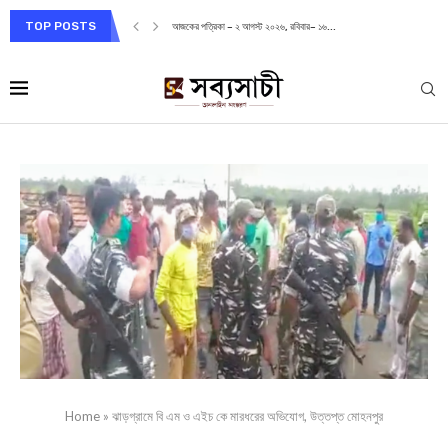
TOP POSTS
আজকের পত্রিকা – ২ আগস্ট ২০২৬, রবিবার– ১৬...
Home
»
ঝাড়গ্রামে বি এম ও এইচ কে মারধরের অভিযোগ, উত্তপ্ত মোহনপুর