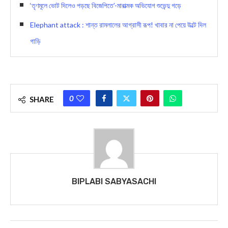
‘তৃণমূলে ভোট দিলেও পড়ছে বিজেপিতে’-মারাত্মক অভিযোগ শুভেন্দু গড়ে
Elephant attack : শান্ত রামলালের আগ্রাসী রূপ! খাবার না পেয়ে উল্টে দিল
গাড়ি
0
SHARE
BIPLABI SABYASACHI