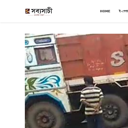
HOME
ই-পেপা