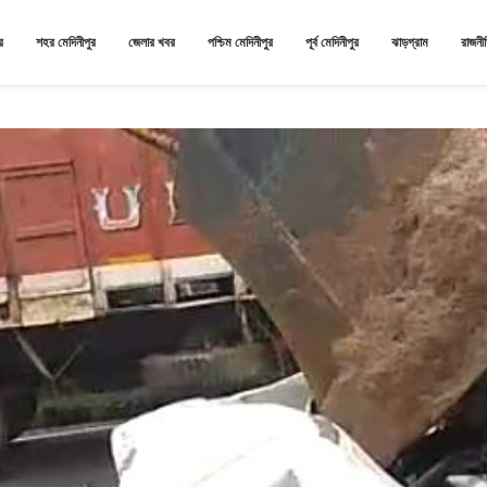
র
শহর মেদিনীপুর
জেলার খবর
পশ্চিম মেদিনীপুর
পূর্ব মেদিনীপুর
ঝাড়গ্রাম
রাজনী