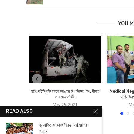
YOU M
হঠাৎ পরিস্থিতি বদলে ভয়ঙ্কর রূপ নিচ্ছে ‘যশ’, দীঘায়
Medical Negl
এল সেনাবাহিনী
বাড়ি ফির
May 25, 2021
Ma
READ ALSO
প্রকাশিত হল মাধ্যমিকের ফল! পাশের
হার...