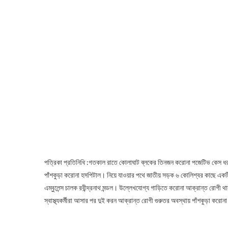
পত্রিকা প্রতিনিধি :গতকাল রাতে কোলাঘাট ব্লকের তিনজন করোনা পজেটিভ কেস ধ
পাঁশকুড়া করোনা হসপিটাল। নিয়ে যাওয়ার পথে জাতীয় সড়ক ৬ কোলিশ্বর কাছে একটি 
এম্বুলেন্স চালক রবীন্দ্রনাথ মন্ডল। উল্লেখযোগ্য গাড়িতে করোনা আক্রান্ত রোগী থ
স্বাস্থ্যকর্মীরা আসার পর দুই করন আক্রান্ত রোগী গুরুতর অবস্থায় পাঁশকুড়া করোন