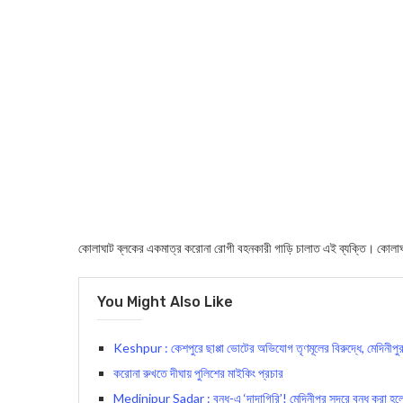
কোলাঘাট ব্লকের একমাত্র করোনা রোগী বহনকারী গাড়ি চালাত এই ব্যক্তি। কোলা
You Might Also Like
Keshpur : কেশপুরে ছাপ্পা ভোটের অভিযোগ তৃণমূলের বিরুদ্ধে, মেদিনীপু
করোনা রুখতে দীঘায় পুলিশের মাইকিং প্রচার
Medinipur Sadar : বনধ-এ ‘দাদাগিরি’! মেদিনীপুর সদরে বন্ধ করা হলো বি