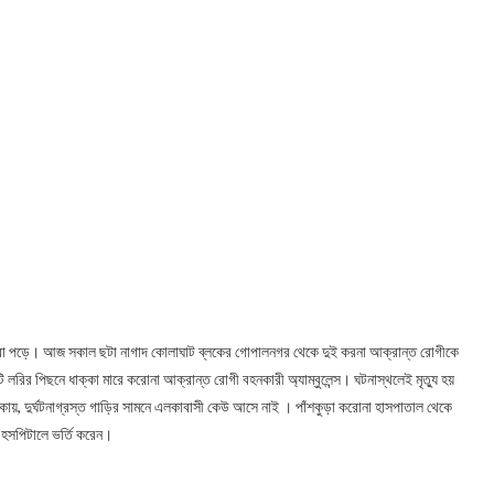
রা পড়ে। আজ সকাল ছটা নাগাদ কোলাঘাট ব্লকের গোপালনগর থেকে দুই করনা আক্রান্ত রোগীকে
লরির পিছনে ধাক্কা মারে করোনা আক্রান্ত রোগী বহনকারী অ্যাম্বুলেন্স। ঘটনাস্থলেই মৃত্যু হয়
াকায়, দুর্ঘটনাগ্রস্ত গাড়ির সামনে এলকাবাসী কেউ আসে নাই । পাঁশকুড়া করোনা হাসপাতাল থেকে
া হসপিটালে ভর্তি করেন।