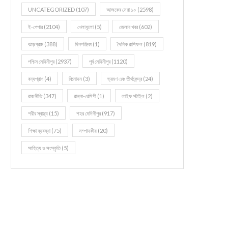
UNCATEGORIZED
(107)
আজকের সেরা ১০
(2598)
ই-পেপার
(2104)
খেলাধূলো
(5)
জেলার খবর
(602)
ঝাড়গ্রাম
(388)
দিনপঞ্জিকা
(1)
দৈনিক রাশিফল
(819)
পশ্চিম মেদিনীপুর
(2937)
পূর্ব মেদিনীপুর
(1120)
বন্যপ্রাণ
(4)
বিনোদন
(3)
ভ্রমণ এবং তীর্থকেন্দ্র
(24)
রাজনীতি
(347)
রান্না-রেসিপী
(1)
লাইফ স্টাইল
(2)
শরীর স্বাস্থ্য
(15)
শহর মেদিনীপুর
(917)
শিক্ষা ব্যবস্থা
(75)
সম্পাদকীয়
(20)
সাহিত্য ও সংস্কৃতি
(5)