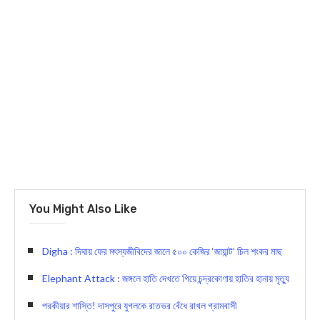
You Might Also Like
Digha : দিঘায় ফের মৎস্যজীবিদের জালে ৫০০ কেজির ‘জায়ান্ট’ চিল শংকর মাছ
Elephant Attack : জঙ্গলে হাতি দেখতে গিয়ে চন্দ্রকোণায় হাতির হানায় মৃত্যু
পরকীয়ার শাস্তি! দাসপুরে যুগলকে রাতভর বেঁধে রাখল গ্রামবাসী