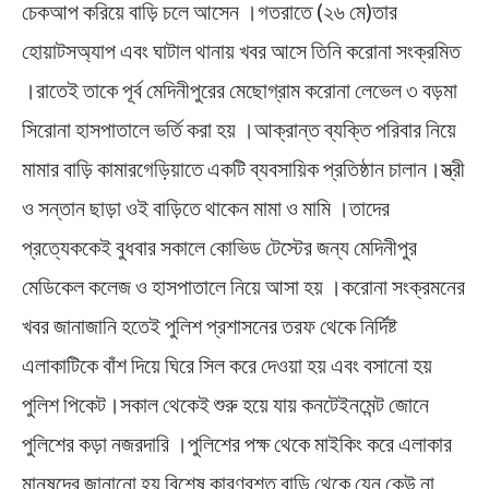
চেকআপ করিয়ে বাড়ি চলে আসেন ।গতরাতে (২৬ মে)তার
হোয়াটসঅ্যাপ এবং ঘাটাল থানায় খবর আসে তিনি করোনা সংক্রমিত
।রাতেই তাকে পূর্ব মেদিনীপুরের মেছোগ্রাম করোনা লেভেল ৩ বড়মা
সিরোনা হাসপাতালে ভর্তি করা হয় ।আক্রান্ত ব্যক্তি পরিবার নিয়ে
মামার বাড়ি কামারগেড়িয়াতে একটি ব্যবসায়িক প্রতিষ্ঠান চালান।স্ত্রী
ও সন্তান ছাড়া ওই বাড়িতে থাকেন মামা ও মামি ।তাদের
প্রত্যেককেই বুধবার সকালে কোভিড টেস্টের জন্য মেদিনীপুর
মেডিকেল কলেজ ও হাসপাতালে নিয়ে আসা হয় ।করোনা সংক্রমনের
খবর জানাজানি হতেই পুলিশ প্রশাসনের তরফ থেকে নির্দিষ্ট
এলাকাটিকে বাঁশ দিয়ে ঘিরে সিল করে দেওয়া হয় এবং বসানো হয়
পুলিশ পিকেট।সকাল থেকেই শুরু হয়ে যায় কনটেইনমেন্ট জোনে
পুলিশের কড়া নজরদারি ।পুলিশের পক্ষ থেকে মাইকিং করে এলাকার
মানুষদের জানানো হয় বিশেষ কারণবশত বাড়ি থেকে যেন কেউ না