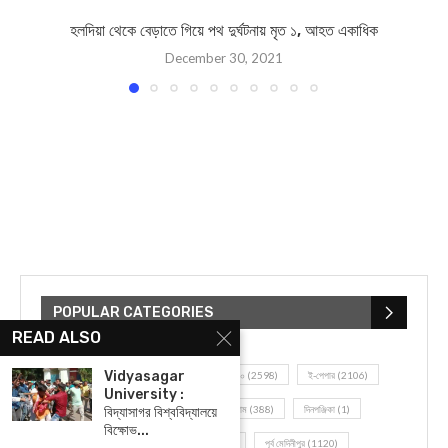
হলদিয়া থেকে বেড়াতে গিয়ে পথ দুর্ঘটনায় মৃত ১, আহত একাধিক
December 30, 2021
POPULAR CATEGORIES
READ ALSO
Vidyasagar
UNCATEGORIZED
(107)
আজকের সেরা ১০
(2598)
ই-পেপার
(2106)
University :
খেলাধূলো
(5)
জেলার খবর
(602)
ঝাড়গ্রাম
(388)
দিনপঞ্জিকা
(1)
বিদ্যাসাগর বিশ্ববিদ্যালয়ে
বিক্ষোভ...
দৈনিক রাশিফল
(819)
পশ্চিম মেদিনীপুর
(2937)
পূর্ব মেদিনীপুর
(1120)