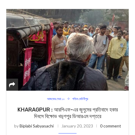
আজকের সেরা ১০
পশ্চিম মেদিনীপুর
KHARAGPUR : আরপিএফ-এর জুলুমের প্রতিবাদে হকার
দিবসে বিক্ষোভ খড়্গপুর ডিআরএম দপ্তরে
by
Biplabi Sabyasachi
January 20, 2023
0 comment