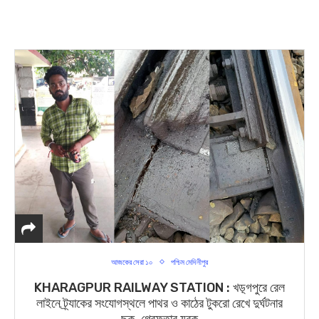
আজকের সেরা ১০
পশ্চিম মেদিনীপুর
KHARAGPUR RAILWAY STATION : খড়্গপুরে রেল
লাইনে ট্র্যাকের সংযোগস্থলে পাথর ও কাঠের টুকরো রেখে দুর্ঘটনার