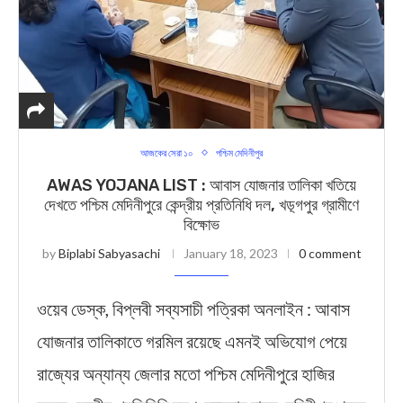
আজকের সেরা ১০
পশ্চিম মেদিনীপুর
AWAS YOJANA LIST : আবাস যোজনার তালিকা খতিয়ে
দেখতে পশ্চিম মেদিনীপুরে কেন্দ্রীয় প্রতিনিধি দল, খড়্গপুর গ্রামীণে
বিক্ষোভ
by
Biplabi Sabyasachi
January 18, 2023
0 comment
ওয়েব ডেস্ক, বিপ্লবী সব্যসাচী পত্রিকা অনলাইন : আবাস
যোজনার তালিকাতে গরমিল রয়েছে এমনই অভিযোগ পেয়ে
রাজ্যের অন্যান্য জেলার মতো পশ্চিম মেদিনীপুরে হাজির