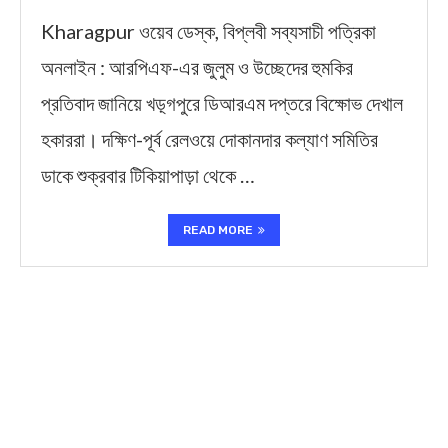
Kharagpur ওয়েব ডেস্ক, বিপ্লবী সব্যসাচী পত্রিকা
অনলাইন : আরপিএফ-এর জুলুম ও উচ্ছেদের হুমকির
প্রতিবাদ জানিয়ে খড়্গপুরে ডিআরএম দপ্তরে বিক্ষোভ দেখাল
হকাররা। দক্ষিণ-পূর্ব রেলওয়ে দোকানদার কল্যাণ সমিতির
ডাকে শুক্রবার টিকিয়াপাড়া থেকে …
READ MORE