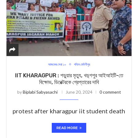
আজকের সেরা ১০
পশ্চিম মেদিনীপুর
IIT KHARAGPUR : পড়ুয়ার মৃত্যু, খড়্গপুর আইআইটি-তে
বিক্ষোভ, ডিরেক্টরকে গ্রেপ্তারের দাবি
by
Biplabi Sabyasachi
June 20, 2024
0 comment
protest after kharagpur iit student death
READ MORE