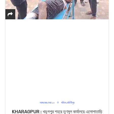
আজকের সেরা ১০
পশ্চিম মেদিনীপুর
KHARAGPUR : খড়্গপুর শহরে তৃণমূল কার্যালয়ে এলোপাতাড়ি