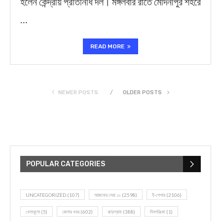
হলেন কেন্দ্রীয় প্রতিনিধি দল। মঙ্গলবার রাতে মেদিনীপুর শহরে
…
READ MORE
NEWER POSTS
OLDER POSTS
POPULAR CATEGORIES
UNCATEGORIZED
(107)
আজকের সেরা ১০
(2598)
ই-পেপার
(2106)
খেলাধূলো
(5)
জেলার খবর
(602)
ঝাড়গ্রাম
(388)
দিনপঞ্জিকা
(1)