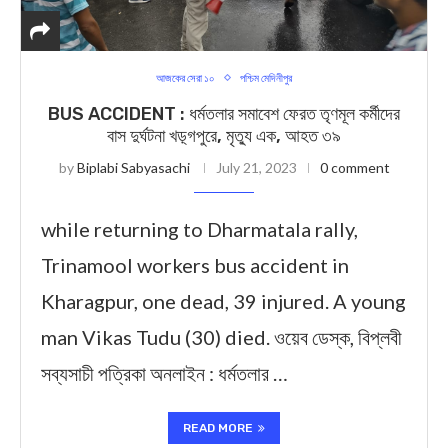
আজকের সেরা ১০
পশ্চিম মেদিনীপুর
BUS ACCIDENT : ধর্মতলার সমাবেশ ফেরত তৃণমূল কর্মীদের
বাস দুর্ঘটনা খড়্গপুরে, মৃত্যু এক, আহত ৩৯
by
Biplabi Sabyasachi
July 21, 2023
0 comment
while returning to Dharmatala rally,
Trinamool workers bus accident in
Kharagpur, one dead, 39 injured. A young
man Vikas Tudu (30) died. ওয়েব ডেস্ক, বিপ্লবী
সব্যসাচী পত্রিকা অনলাইন : ধর্মতলার …
READ MORE