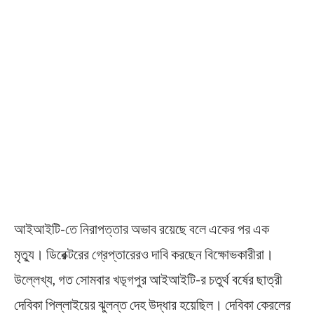
আইআইটি-তে নিরাপত্তার অভাব রয়েছে বলে একের পর এক
মৃত্যু। ডিরেক্টরের গ্রেপ্তারেরও দাবি করছেন বিক্ষোভকারীরা।
উল্লেখ্য, গত সোমবার খড়্গপুর আইআইটি-র চতুর্থ বর্ষের ছাত্রী
দেবিকা পিল্লাইয়ের ঝুলন্ত দেহ উদ্ধার হয়েছিল। দেবিকা কেরলের