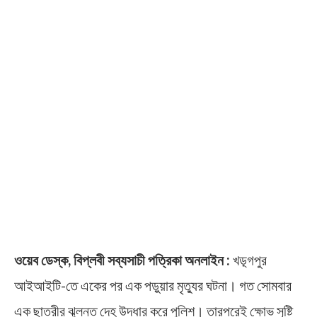
ওয়েব ডেস্ক, বিপ্লবী সব্যসাচী পত্রিকা অনলাইন :
খড়্গপুর
আইআইটি-তে একের পর এক পড়ুয়ার মৃত্যুর ঘটনা। গত সোমবার
এক ছাত্রীর ঝুলন্ত দেহ উদ্ধার করে পুলিশ। তারপরেই ক্ষোভ সৃষ্টি