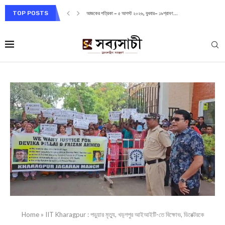
TOP POSTS
আজকের পত্রিকা – ৫ আগস্ট ২০২৬, বুধবার– ১৯শ্রাবণ...
Home
»
IIT Kharagpur : পড়ুয়ার মৃত্যু, খড়্গপুর আইআইটি-তে বিক্ষোভ, ডিরেক্টরকে