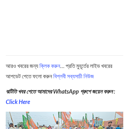
আরও খবরের জন্য
ক্লিক করুন
… প্রতি মুহূর্তের লাইভ খবরের
আপডেট পেতে ফলো করুন
বিপ্লবী সব্যসাচী নিউজ
ঝটিতি খবর পেতে আমাদের WhatsApp গ্রুপে জয়েন করুন :
Click Here