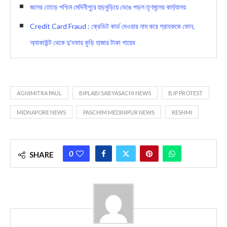
জলের তোড়ে পশ্চিম মেদিনীপুরে হুড়মুড়িয়ে ভেঙে পড়ল তৃণমূলের কার্য্যালয়
Credit Card Fraud : ক্রেডিট কার্ড দেওয়ার নাম করে গ্রাহককে ফোন,
অ্যাকাউন্ট থেকে দু’দফায় কুড়ি হাজার টাকা গায়েব
AGNIMITRA PAUL
BIPLABI SABYASACHI NEWS
BJP PROTEST
MIDNAPORE NEWS
PASCHIM MEDINIPUR NEWS
RESHMI
0
SHARE