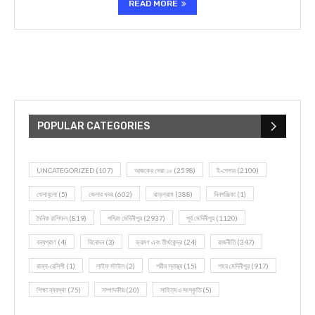
READ MORE
POPULAR CATEGORIES
UNCATEGORIZED
(107)
আজকের সেরা ১০
(2598)
ই-পেপার
(2100)
খেলাধূলো
(5)
জেলার খবর
(602)
ঝাড়গ্রাম
(388)
দিনপঞ্জিকা
(1)
দৈনিক রাশিফল
(819)
পশ্চিম মেদিনীপুর
(2937)
পূর্ব মেদিনীপুর
(1120)
বন্যপ্রাণ
(4)
বিনোদন
(3)
ভ্রমণ এবং তীর্থকেন্দ্র
(24)
রাজনীতি
(347)
রান্না-রেসিপী
(1)
লাইফ স্টাইল
(2)
শরীর স্বাস্থ্য
(15)
শহর মেদিনীপুর
(917)
শিক্ষা ব্যবস্থা
(75)
সম্পাদকীয়
(20)
সাহিত্য ও সংস্কৃতি
(5)