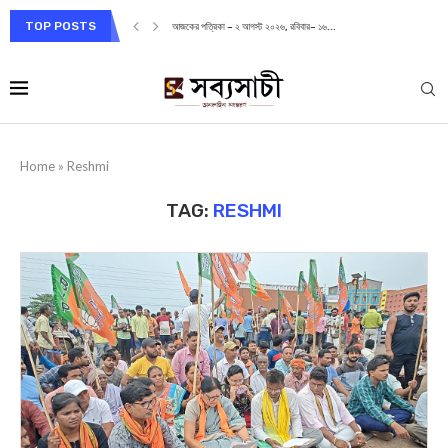
TOP POSTS
আজকের পত্রিকা – ২ আগস্ট ২০২৬, রবিবার– ১৬...
Home
»
Reshmi
TAG:
RESHMI