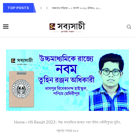
TOP POSTS
আজকের পত্রিকা – ২ আগস্ট ২০২৬, রবিবার– ১৬...
Home
»
HS Result 2023 : উচ্চ মাধ্যমিকে র‍াজ্যে নবম পশ্চিম মেদিনীপুরের তুহিন,
প্রাপ্ত নম্বর ৪৮৮