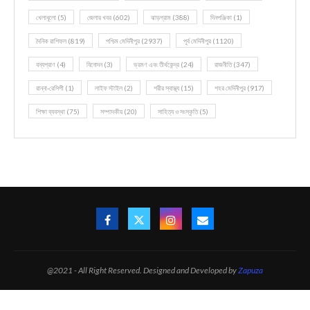
খেলাধূলো
(5)
জেলার খবর
(602)
ঝাড়গ্রাম
(388)
দিনপঞ্জিকা
(1)
দৈনিক রাশিফল
(819)
পশ্চিম মেদিনীপুর
(2937)
পূর্ব মেদিনীপুর
(1120)
বন্যপ্রাণ
(4)
বিনোদন
(3)
ভ্রমণ এবং তীর্থকেন্দ্র
(24)
রাজনীতি
(347)
রান্না-রেসিপী
(1)
লাইফ স্টাইল
(2)
শরীর স্বাস্থ্য
(15)
শহর মেদিনীপুর
(917)
শিক্ষা ব্যবস্থা
(75)
সম্পাদকীয়
(20)
সাহিত্য ও সংস্কৃতি
(5)
@2021 - All Right Reserved. Designed and Developed by
Zapuza