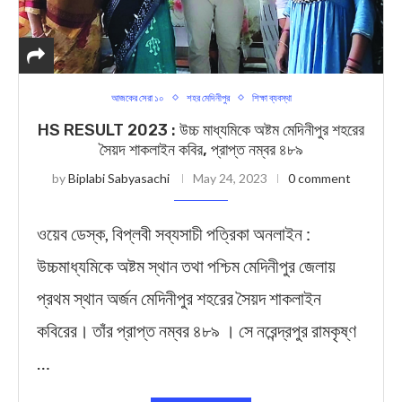
আজকের সেরা ১০
শহর মেদিনীপুর
শিক্ষা ব্যবস্থা
HS RESULT 2023 : উচ্চ মাধ্যমিকে অষ্টম মেদিনীপুর শহরের
সৈয়দ শাকলাইন কবির, প্রাপ্ত নম্বর ৪৮৯
by
Biplabi Sabyasachi
May 24, 2023
0 comment
ওয়েব ডেস্ক, বিপ্লবী সব্যসাচী পত্রিকা অনলাইন :
উচ্চমাধ্যমিকে অষ্টম স্থান তথা পশ্চিম মেদিনীপুর জেলায়
প্রথম স্থান অর্জন মেদিনীপুর শহরের সৈয়দ শাকলাইন
কবিরের। তাঁর প্রাপ্ত নম্বর ৪৮৯ । সে নরেন্দ্রপুর রামকৃষ্ণ
…