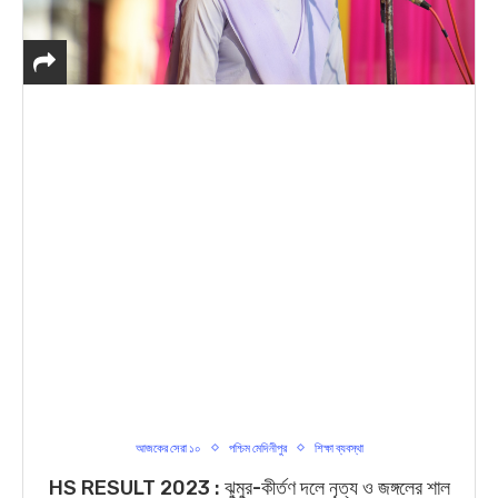
আজকের সেরা ১০
পশ্চিম মেদিনীপুর
শিক্ষা ব্যবস্থা
HS RESULT 2023 : ঝুমুর-কীর্তণ দলে নৃত্য ও জঙ্গলের শাল