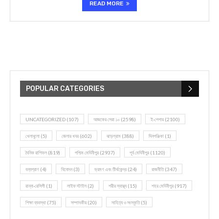
READ MORE
POPULAR CATEGORIES
UNCATEGORIZED
(107)
আজকের সেরা ১০
(2598)
ই-পেপার
(2100)
খেলাধূলো
(5)
জেলার খবর
(602)
ঝাড়গ্রাম
(388)
দিনপঞ্জিকা
(1)
দৈনিক রাশিফল
(819)
পশ্চিম মেদিনীপুর
(2937)
পূর্ব মেদিনীপুর
(1120)
বন্যপ্রাণ
(4)
বিনোদন
(3)
ভ্রমণ এবং তীর্থকেন্দ্র
(24)
রাজনীতি
(347)
রান্না-রেসিপী
(1)
লাইফ স্টাইল
(2)
শরীর স্বাস্থ্য
(15)
শহর মেদিনীপুর
(917)
শিক্ষা ব্যবস্থা
(75)
সম্পাদকীয়
(20)
সাহিত্য ও সংস্কৃতি
(5)