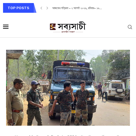
TOP POSTS
আজকের পত্রিকা – ২ আগস্ট ২০২৬, রবিবার– ১৬...