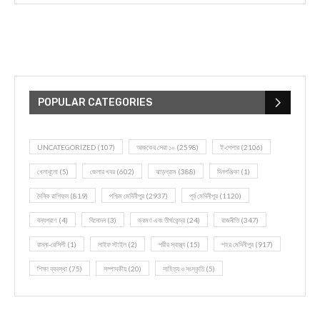
POPULAR CATEGORIES
UNCATEGORIZED
(107)
আজকের সেরা ১০
(2598)
ই-পেপার
(2106)
খেলাধূলো
(5)
জেলার খবর
(602)
ঝাড়গ্রাম
(388)
দিনপঞ্জিকা
(1)
দৈনিক রাশিফল
(819)
পশ্চিম মেদিনীপুর
(2937)
পূর্ব মেদিনীপুর
(1120)
বন্যপ্রাণ
(4)
বিনোদন
(3)
ভ্রমণ এবং তীর্থকেন্দ্র
(24)
রাজনীতি
(347)
রান্না-রেসিপী
(1)
লাইফ স্টাইল
(2)
শরীর স্বাস্থ্য
(15)
শহর মেদিনীপুর
(917)
শিক্ষা ব্যবস্থা
(75)
সম্পাদকীয়
(20)
সাহিত্য ও সংস্কৃতি
(5)