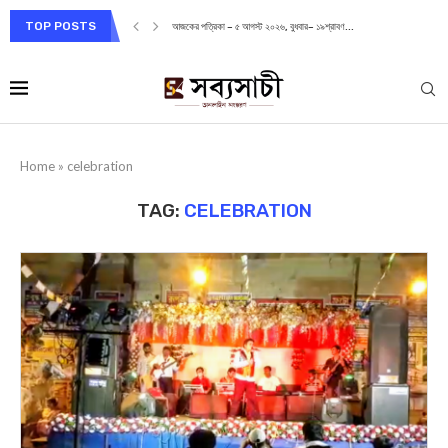
TOP POSTS
আজকের পত্রিকা – ৫ আগস্ট ২০২৬, বুধবার– ১৯শ্রাবণ...
Home
»
celebration
TAG:
CELEBRATION